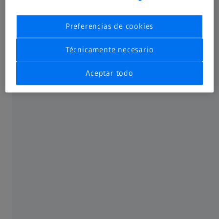
Preferencias de cookies
Técnicamente necesario
Aceptar todo
LENTES CLEARVIEW FSV
Destaca con unas lentes de stock que
nada tienen que ver con lentes
convencionales.