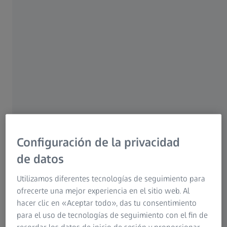
LENTES CLEARMIND
Diseñadas para ofrecer una
visión extremadamente
Configuración de la privacidad
clara y reducir el esfuerzo
de datos
mental.
Utilizamos diferentes tecnologías de seguimiento para
ofrecerte una mejor experiencia en el sitio web. Al
hacer clic en «Aceptar todo», das tu consentimiento
para el uso de tecnologías de seguimiento con el fin de