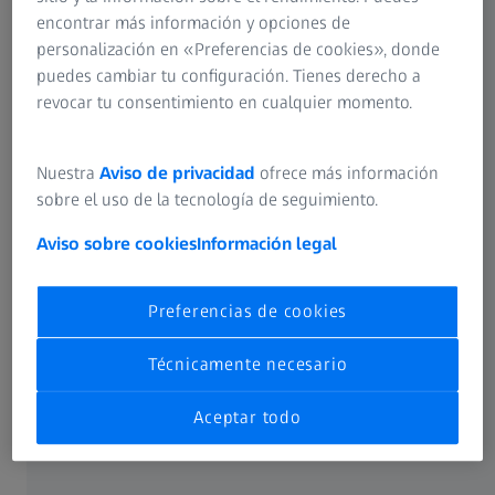
encontrar más información y opciones de
personalización en «Preferencias de cookies», donde
Elegir un producto
puedes cambiar tu configuración. Tienes derecho a
revocar tu consentimiento en cualquier momento.
Nuestra
Aviso de privacidad
ofrece más información
sobre el uso de la tecnología de seguimiento.
Plataforma ZEISS VISUFIT 1000
VISUCONSULT 500
Análisis de necesidades de visión,
Aviso sobre cookies
Información legal
consultas y pedidos
Mejora la experiencia del paciente en cada etapa de la
Preferencias de cookies
consulta.
VISUCORE 500
Técnicamente necesario
Aceptar todo
Análisis de las necesidades de la visión y