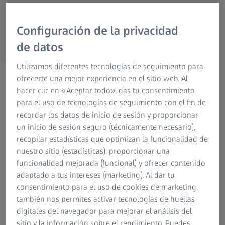
Para clientes finales
Tecnología médica
ZEISS Sunlens
Configuración de la privacidad
Instrucciones de Uso Meditec
de datos
Grupo ZEISS
Utilizamos diferentes tecnologías de seguimiento para
ZEISS PARA PROFESIONALES DE LA VISIÓN
ofrecerte una mejor experiencia en el sitio web. Al
Instrumentos y sistemas de
hacer clic en «Aceptar todo», das tu consentimiento
para el uso de tecnologías de seguimiento con el fin de
ZEISS
recordar los datos de inicio de sesión y proporcionar
Instrumentos ópticos que
un inicio de sesión seguro (técnicamente necesario),
recopilar estadísticas que optimizan la funcionalidad de
pueden integrarse con
nuestro sitio (estadísticas), proporcionar una
facilidad en tus flujos de
funcionalidad mejorada (funcional) y ofrecer contenido
adaptado a tus intereses (marketing). Al dar tu
trabajo.
consentimiento para el uso de cookies de marketing,
también nos permites activar tecnologías de huellas
digitales del navegador para mejorar el análisis del
Enlaces rápidos
sitio y la información sobre el rendimiento. Puedes