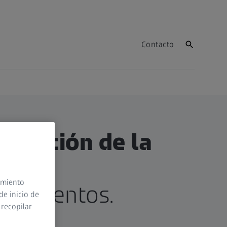
Contacto
ervación de la
a
timiento
brimientos.
de inicio de
 recopilar