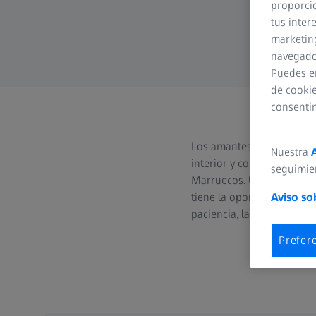
proporcio
tus inter
marketing
navegador
Puedes e
de cookie
consenti
Los amantes de la natural
Nuestra
interior y con las cosas 
seguimie
Marruecos. Un pájaro espe
Aviso so
tiene la oportunidad de ob
paciencia, la experiencia
Prefer