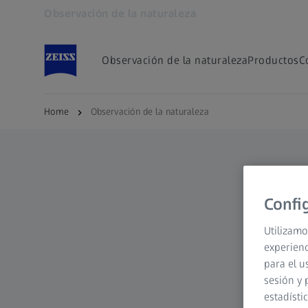
Observación de la naturaleza
Se abrirá en otra pestaña
Observación de la naturaleza
Productos
C
Home
Observación de la naturaleza
Confi
Utilizamo
experienc
para el u
sesión y 
estadísti