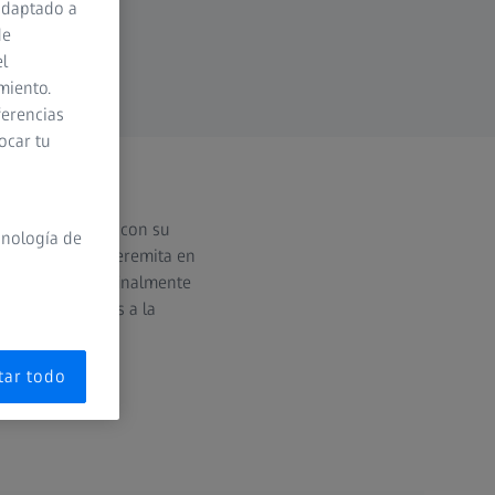
adaptado a
de
el
miento.
ferencias
ocar tu
acto más directo con su
cnología de
 buscar el ibis eremita en
ón. Cuando uno finalmente
culares, gracias a la
tar todo