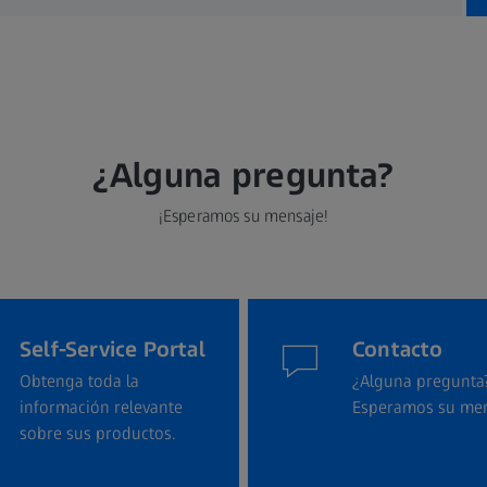
¿Alguna pregunta?
¡Esperamos su mensaje!
Self-Service Portal
Contacto
Obtenga toda la
¿Alguna pregunta
información relevante
Esperamos su men
sobre sus productos.