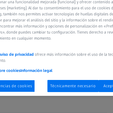
nar una funcionalidad mejorada (funcional) y ofrecer contenido 
eses (marketing). Al dar tu consentimiento para el uso de cookies 
, también nos permites activar tecnologías de huellas digitales d
 para mejorar el análisis del sitio y la información sobre el rendi
ncontrar más información y opciones de personalización en «Pre
s», donde puedes cambiar tu configuración. Tienes derecho a rev
miento en cualquier momento.
eza salen de su entorno habitual de la vida diaria. Buscan el cont
Aviso de privacidad
ofrece más información sobre el uso de la te
especiales del mundo. Como los observadores de aves que salieron a
nto.
cialmente difícil de encontrar, porque está en peligro de extinci
bre cookies
Información legal
servar varios de estos pájaros impresionantes a través de los bino
 y el equipo adecuado, es un momento único e inolvidable.
encias de cookies
Técnicamente necesario
Acep