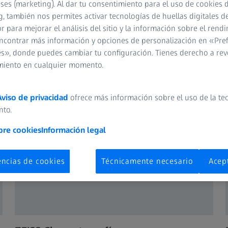
to sin igual en todos sus productos. Diseñado
eses (marketing). Al dar tu consentimiento para el uso de cookies 
oque fiable, excelencia en condiciones de poca
, también nos permites activar tecnologías de huellas digitales d
 para mejorar el análisis del sitio y la información sobre el rendi
nes, ZEISS le ayuda a capturar, observar y apuntar
ncontrar más información y opciones de personalización en «Pre
 Cuando elige ZEISS, elige la innovación óptica en
s», donde puedes cambiar tu configuración. Tienes derecho a rev
los usuarios apasionados.
miento en cualquier momento.
Aviso de privacidad
ofrece más información sobre el uso de la te
nto.
bre cookies
Información legal
encias de cookies
Técnicamente necesario
Acep