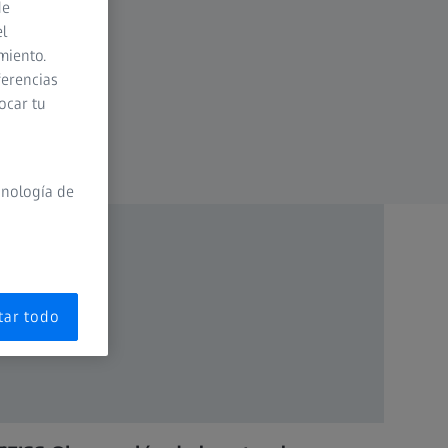
de
el
miento.
ferencias
ocar tu
cnología de
tar todo