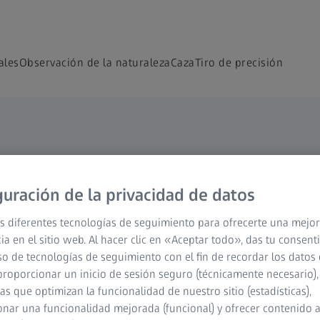
ales
Observación de la naturaleza
Caza
Tiro de precisión
l para quienes
guración de la privacidad de datos
ia.
s diferentes tecnologías de seguimiento para ofrecerte una mejor
ia en el sitio web. Al hacer clic en «Aceptar todo», das tu consen
so de tecnologías de seguimiento con el fin de recordar los datos 
de primer nivel para quienes nunca se
proporcionar un inicio de sesión seguro (técnicamente necesario),
l terreno o en el campo de tiro. Desde
cas que optimizan la funcionalidad de nuestro sitio (estadísticas),
ores de competición y narradores visuales, ZEISS
nar una funcionalidad mejorada (funcional) y ofrecer contenido 