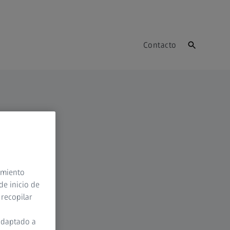
Contacto
timiento
de inicio de
 recopilar
adaptado a