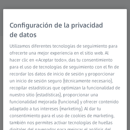
Configuración de la privacidad
de datos
ZEISS Fotografía
Utilizamos diferentes tecnologías de seguimiento para
ofrecerte una mejor experiencia en el sitio web. Al
Historias escritas con luces y
hacer clic en «Aceptar todo», das tu consentimiento
sombras.
para el uso de tecnologías de seguimiento con el fin de
recordar los datos de inicio de sesión y proporcionar
un inicio de sesión seguro (técnicamente necesario),
recopilar estadísticas que optimizan la funcionalidad de
nuestro sitio (estadísticas), proporcionar una
funcionalidad mejorada (funcional) y ofrecer contenido
Desde 1890, ZEISS fabrica lentes para fotógrafos que no
adaptado a tus intereses (marketing). Al dar tu
admiten concesiones cuando se trata de contar sus
consentimiento para el uso de cookies de marketing,
historias. El objetivo: ir más allá y probar cosas nuevas.
también nos permites activar tecnologías de huellas
Inspirar a la gente, cada día, una y otra vez. Con una
digitales del navegador para mejorar el análisis del