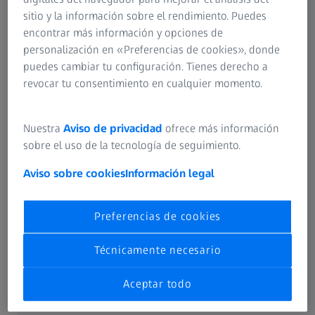
calidad de imagen verdaderamente única.
sitio y la información sobre el rendimiento. Puedes
encontrar más información y opciones de
personalización en «Preferencias de cookies», donde
puedes cambiar tu configuración. Tienes derecho a
revocar tu consentimiento en cualquier momento.
ZEISS FOTOGRAFÍA
Productos
Nuestra
Aviso de privacidad
ofrece más información
sobre el uso de la tecnología de seguimiento.
Aviso sobre cookies
Información legal
Preferencias de cookies
Técnicamente necesario
Aceptar todo