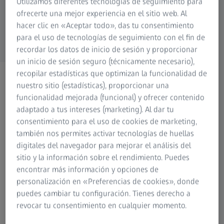
Utilizamos diferentes tecnologías de seguimiento para
ofrecerte una mejor experiencia en el sitio web. Al
hacer clic en «Aceptar todo», das tu consentimiento
para el uso de tecnologías de seguimiento con el fin de
recordar los datos de inicio de sesión y proporcionar
un inicio de sesión seguro (técnicamente necesario),
recopilar estadísticas que optimizan la funcionalidad de
ZEISS PHOTONICS & OPTICS
nuestro sitio (estadísticas), proporcionar una
Boletín Informativo
funcionalidad mejorada (funcional) y ofrecer contenido
¡Mantengámonos en
adaptado a tus intereses (marketing). Al dar tu
consentimiento para el uso de cookies de marketing,
contacto!
también nos permites activar tecnologías de huellas
digitales del navegador para mejorar el análisis del
sitio y la información sobre el rendimiento. Puedes
encontrar más información y opciones de
personalización en «Preferencias de cookies», donde
puedes cambiar tu configuración. Tienes derecho a
Con nuestro Boletín de noticias usted siempre estará un
revocar tu consentimiento en cualquier momento.
paso por delante, porque será el primero en conocer las
novedades. Le enviaremos información de manera