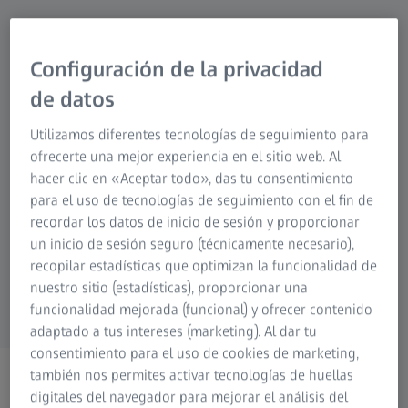
Configuración de la privacidad
Soluciones de
Fotografía
Caza
Soluciones de
microscopía para
proyección por
de datos
Cinematografía
Observación de la
la investigación
simulación
naturaleza
Planetario
Utilizamos diferentes tecnologías de seguimiento para
ofrecerte una mejor experiencia en el sitio web. Al
hacer clic en «Aceptar todo», das tu consentimiento
para el uso de tecnologías de seguimiento con el fin de
recordar los datos de inicio de sesión y proporcionar
Espectroscopia
Soluciones
digitales
un inicio de sesión seguro (técnicamente necesario),
Soluciones OEM
recopilar estadísticas que optimizan la funcionalidad de
nuestro sitio (estadísticas), proporcionar una
funcionalidad mejorada (funcional) y ofrecer contenido
adaptado a tus intereses (marketing). Al dar tu
consentimiento para el uso de cookies de marketing,
también nos permites activar tecnologías de huellas
digitales del navegador para mejorar el análisis del