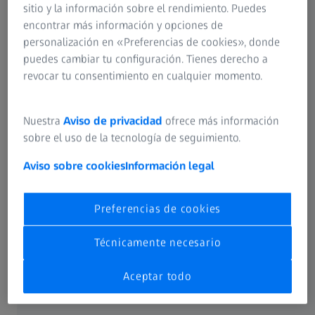
sitio y la información sobre el rendimiento. Puedes
encontrar más información y opciones de
personalización en «Preferencias de cookies», donde
puedes cambiar tu configuración. Tienes derecho a
revocar tu consentimiento en cualquier momento.
Nuestra
Aviso de privacidad
ofrece más información
sobre el uso de la tecnología de seguimiento.
Aviso sobre cookies
Información legal
ZEISS en España
Preferencias de cookies
ZEISS comienza su presencia en España en 1953 con su
Técnicamente necesario
propia empresa de distribución y servicio. Actualmente la
entidad española cuenta con más de 200 empleados,
Aceptar todo
incluyendo técnicos de servicio y representantes de venta
en toda España. Así ZEISS está bien posicionada y da