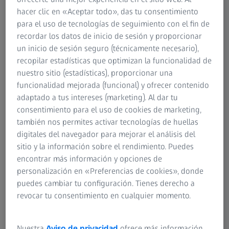
Fax: +34 91 412 63 41
hacer clic en «Aceptar todo», das tu consentimiento
para el uso de tecnologías de seguimiento con el fin de
Anita Sonnenfroh (Directora General – Consejera
recordar los datos de inicio de sesión y proporcionar
Delegada)
un inicio de sesión seguro (técnicamente necesario),
recopilar estadísticas que optimizan la funcionalidad de
nuestro sitio (estadísticas), proporcionar una
funcionalidad mejorada (funcional) y ofrecer contenido
adaptado a tus intereses (marketing). Al dar tu
consentimiento para el uso de cookies de marketing,
Estaremos encantados de responder a las preguntas
también nos permites activar tecnologías de huellas
sobre nuestra presencia en Internet en
digitales del navegador para mejorar el análisis del
sitio y la información sobre el rendimiento. Puedes
encontrar más información y opciones de
personalización en «Preferencias de cookies», donde
Carl Zeiss AG
se encarga de la operación técnica de esta
puedes cambiar tu configuración. Tienes derecho a
página web.
revocar tu consentimiento en cualquier momento.
Nuestra
Aviso de privacidad
ofrece más información