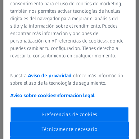
consentimiento para el uso de cookies de marketing,
también nos permites activar tecnologías de huellas
digitales del navegador para mejorar el análisis del
sitio y la información sobre el rendimiento. Puedes
Descubre lentes ZEISS para cualquier edad
encontrar más información y opciones de
personalización en «Preferencias de cookies», donde
Soluciones a medida para necesidades visuales únicas.
puedes cambiar tu configuración. Tienes derecho a
revocar tu consentimiento en cualquier momento.
TIPO DE LENTE
Lentes monofocales
Nuestra
Aviso de privacidad
ofrece más información
sobre el uso de la tecnología de seguimiento.
Aviso sobre cookies
Información legal
Preferencias de cookies
Técnicamente necesario