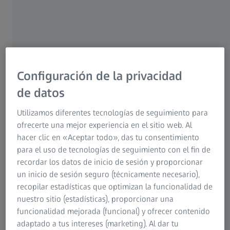
Configuración de la privacidad
de datos
 lente de su clase: ZEISS
Utilizamos diferentes tecnologías de seguimiento para
ología NeurOptix.
ofrecerte una mejor experiencia en el sitio web. Al
l 95 % de profesionales
hacer clic en «Aceptar todo», das tu consentimiento
Con el catálogo DuraVisio
para el uso de tecnologías de seguimiento con el fin de
mejorado aún más su ofert
recordar los datos de inicio de sesión y proporcionar
para ofrecer mayor protecc
un inicio de sesión seguro (técnicamente necesario),
óptica superior de sus lente
ón
recopilar estadísticas que optimizan la funcionalidad de
nuestro sitio (estadísticas), proporcionar una
funcionalidad mejorada (funcional) y ofrecer contenido
Más información
adaptado a tus intereses (marketing). Al dar tu