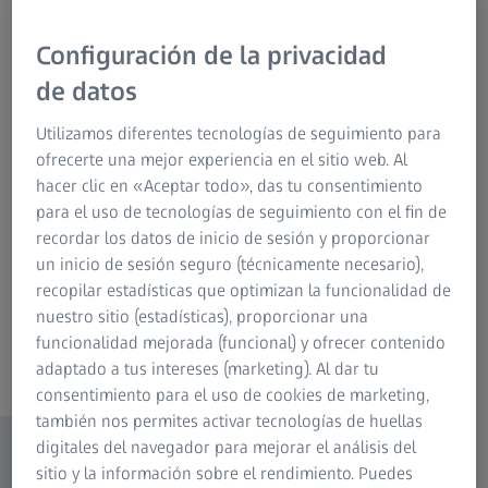
Configuración de la privacidad
de datos
Tecnología ZEISS UVProtect
Utilizamos diferentes tecnologías de seguimiento para
Las lentes ClearView vienen de serie con la
ofrecerte una mejor experiencia en el sitio web. Al
tecnología ZEISS UVProtect integrada en el
hacer clic en «Aceptar todo», das tu consentimiento
material de la lente.
para el uso de tecnologías de seguimiento con el fin de
recordar los datos de inicio de sesión y proporcionar
un inicio de sesión seguro (técnicamente necesario),
recopilar estadísticas que optimizan la funcionalidad de
nuestro sitio (estadísticas), proporcionar una
funcionalidad mejorada (funcional) y ofrecer contenido
adaptado a tus intereses (marketing). Al dar tu
consentimiento para el uso de cookies de marketing,
también nos permites activar tecnologías de huellas
digitales del navegador para mejorar el análisis del
sitio y la información sobre el rendimiento. Puedes