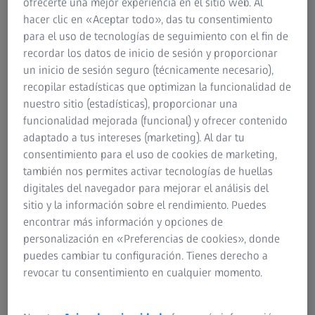
ofrecerte una mejor experiencia en el sitio web. Al
Proyección de luz estructurada (proyección de
hacer clic en «Aceptar todo», das tu consentimiento
franjas)
para el uso de tecnologías de seguimiento con el fin de
Triangulación láser (triangulación mediante
recordar los datos de inicio de sesión y proporcionar
métodos de sección óptica)
un inicio de sesión seguro (técnicamente necesario),
recopilar estadísticas que optimizan la funcionalidad de
La triangulación láser funciona con un único punto o línea
nuestro sitio (estadísticas), proporcionar una
láser que se refleja en el objeto medido y luego es
funcionalidad mejorada (funcional) y ofrecer contenido
detectado por sensores. Según el principio de la
adaptado a tus intereses (marketing). Al dar tu
proyección de luz estructurada, se proyecta un gran
consentimiento para el uso de cookies de marketing,
patrón de luz sobre el objeto que se desea medir. Una o
también nos permites activar tecnologías de huellas
varias cámaras con sensores captan la forma del patrón
digitales del navegador para mejorar el análisis del
luminoso, que se deforma en la superficie del objeto.
sitio y la información sobre el rendimiento. Puedes
Ambos métodos se utilizan con frecuencia en metrología;
encontrar más información y opciones de
en función de la tarea de medición, resulta más adecuado
personalización en «Preferencias de cookies», donde
uno u otro principio de medición. Profundice en la
puedes cambiar tu configuración. Tienes derecho a
triangulación 3D con láser y proyección de franjas y
revocar tu consentimiento en cualquier momento.
encuentre el método adecuado para su proyecto.