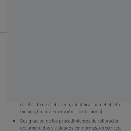
evaluación de la conformidad (es decir, un laboratorio de
calibración acreditado).
¿Cuándo un certificado de calibración cumple la norma
ISO?
La conformidad de un certificado de calibración con las
normas ISO puede determinarse mediante los siguientes
criterios:
Identificación completa (fecha, número del
certificado de calibración, identificación del objeto
medido, lugar de medición, cliente, firma)
Designación de los procedimientos de calibración
documentados y validados (en normas, directrices,