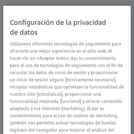
Tecnología de medición por coordenadas fiable
y de alta calidad
Configuración de la privacidad
En la producción se utilizan a diario una gran variedad de
de datos
componentes. Las exigencias de rendimiento y calidad
Utilizamos diferentes tecnologías de seguimiento para
aumentan constantemente. Esto también repercute en las
ofrecerte una mejor experiencia en el sitio web. Al
normas de calidad de la metrología industrial. Las
hacer clic en «Aceptar todo», das tu consentimiento
máquinas de medición de coordenadas, o CMM para
para el uso de tecnologías de seguimiento con el fin de
abreviar, son ideales para medir con precisión piezas en
recordar los datos de inicio de sesión y proporcionar
cualquier entorno de medición. Con una máquina de
un inicio de sesión seguro (técnicamente necesario),
medición de coordenadas de ZEISS, podrá superar sus
recopilar estadísticas que optimizan la funcionalidad de
desafíos metrológicos diarios con gran precisión y podrá
nuestro sitio (estadísticas), proporcionar una
confiar en los muchos años de experiencia y competencia
funcionalidad mejorada (funcional) y ofrecer contenido
de ZEISS en metrología industrial. Encuentre la máquina
adaptado a tus intereses (marketing). Al dar tu
de medición de coordenadas adecuada para su aplicación
consentimiento para el uso de cookies de marketing,
en el amplio catálogo de ZEISS.
también nos permites activar tecnologías de huellas
Descubra el catálogo
digitales del navegador para mejorar el análisis del