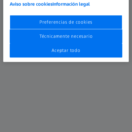
Aviso sobre cookies
Información legal
Preferencias de cookies
Técnicamente necesario
Aceptar todo
ZEISS METROTOM 800 320 kV
ZEISS METROTOM 800 320 kV es el sistema
perfecto para penetrar, inspeccionar y medir
con precisión piezas densas de forma no
destructiva. Dispone de un tubo de micro
enfoque de alto kV con una potencia de hasta