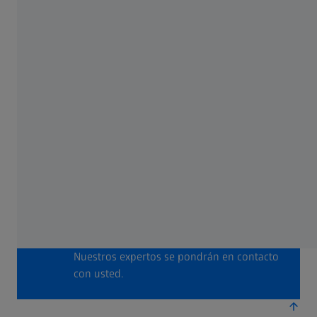
ZEISS Metrology Portal
Acceda a toda la gama de servicios de
sistemas y software
ZEISS Academy Metrology
Su formación personalizada en metrología,
disponible en diferentes formatos
¿Necesita más información?
Póngase en contacto con nosotros.
Nuestros expertos se pondrán en contacto
con usted.