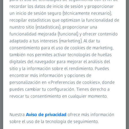
recordar los datos de inicio de sesión y proporcionar
un inicio de sesión seguro (técnicamente necesario),
recopilar estadísticas que optimizan la funcionalidad de
ZEISS METROTOM 1500
nuestro sitio (estadísticas), proporcionar una
Con ZEISS METROTOM 1500, obtendrá una
funcionalidad mejorada (funcional) y ofrecer contenido
tecnología de TC avanzada que detecta
adaptado a tus intereses (marketing). Al dar tu
defectos de forma fiable encontrando defectos
consentimiento para el uso de cookies de marketing,
bajo la superficie y comprobando las
también nos permites activar tecnologías de huellas
dimensiones con precisión. Lo que hace
digitales del navegador para mejorar el análisis del
sitio y la información sobre el rendimiento. Puedes
especial a esta TC es su enorme campo de
encontrar más información y opciones de
aplicaciones, desde piezas pequeñas a grandes,
personalización en «Preferencias de cookies», donde
y todo lo demás.
puedes cambiar tu configuración. Tienes derecho a
revocar tu consentimiento en cualquier momento.
Más información
Nuestra
Aviso de privacidad
ofrece más información
sobre el uso de la tecnología de seguimiento.