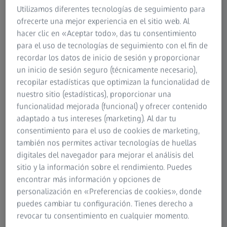
Mediciones de alta resolución de
Utilizamos diferentes tecnologías de seguimiento para
pequeñas piezas de plástico
ofrecerte una mejor experiencia en el sitio web. Al
ZEISS METROTOM 6 scout es la solución perfecta para la
hacer clic en «Aceptar todo», das tu consentimiento
inspección no destructiva y la metrología 3D de
para el uso de tecnologías de seguimiento con el fin de
componentes. Un rendimiento de medición avanzado y un
recordar los datos de inicio de sesión y proporcionar
flujo de trabajo fluido garantizan una máxima fiabilidad y
un inicio de sesión seguro (técnicamente necesario),
precisión en la detección de defectos.
recopilar estadísticas que optimizan la funcionalidad de
nuestro sitio (estadísticas), proporcionar una
funcionalidad mejorada (funcional) y ofrecer contenido
adaptado a tus intereses (marketing). Al dar tu
consentimiento para el uso de cookies de marketing,
también nos permites activar tecnologías de huellas
digitales del navegador para mejorar el análisis del
sitio y la información sobre el rendimiento. Puedes
encontrar más información y opciones de
personalización en «Preferencias de cookies», donde
puedes cambiar tu configuración. Tienes derecho a
revocar tu consentimiento en cualquier momento.