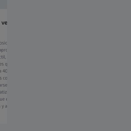
 vertical del campo de
Exploración semicircul
Semi-Circle es un modo de expl
que una pieza sólo necesita rea
posicionamiento de alta
de media rotación en lugar de 
 aprovecha nuestra experiencia
completa. Esto le permite esca
ctil, ha aumentado el tamaño de
específicas en partes con mayo
s que pueden reconstruirse en
que, de otro modo, estarían g
a 400 mm de altura. Esto
limitadas por una rotación com
los componentes de gran tamaño
rse por completo en un único
tizado, eliminando la
ue el usuario tenga que
y alinearlos, lo que lleva
ZEISS METROTOM