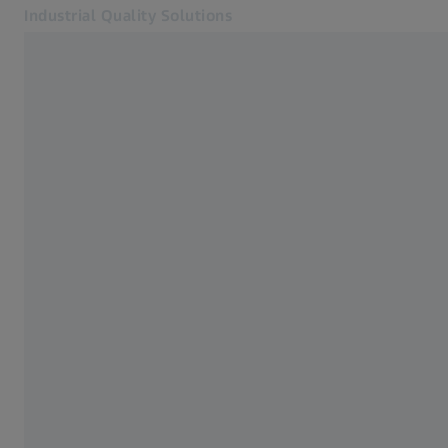
Industrial Quality Solutions
Se abrirá en otra pestaña
Industrias
Rayos X 3D
Software
Sistemas
Servicios
Quiénes somos
Registro
Registro
Registro
Contacto
ZEISS Webshop
Páginas web ZEISS relacionadas
#HandsOnMetrology