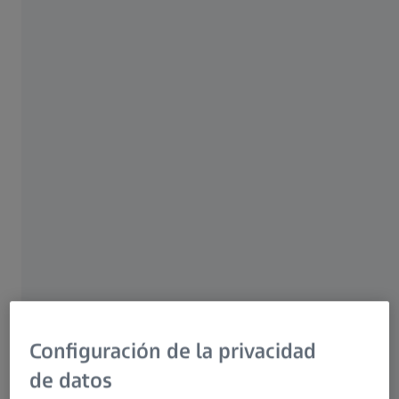
pequeñas piezas de plástico.
Resolución extremadamente alta
Alto nivel de precisión
Posicionamiento de objetos
automático
Todo en un único software
ZEISS METROTOM 6 scout
Configuración de la privacidad
de datos