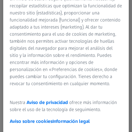
recopilar estadísticas que optimizan la funcionalidad de
Más de 60 centros en todo el mundo
nuestro sitio (estadísticas), proporcionar una
funcionalidad mejorada (funcional) y ofrecer contenido
Más de 500 formadores certificados
adaptado a tus intereses (marketing). Al dar tu
Más de 35 años de experiencia
consentimiento para el uso de cookies de marketing,
también nos permites activar tecnologías de huellas
digitales del navegador para mejorar el análisis del
sitio y la información sobre el rendimiento. Puedes
encontrar más información y opciones de
personalización en «Preferencias de cookies», donde
puedes cambiar tu configuración. Tienes derecho a
Qué ofrecemos
revocar tu consentimiento en cualquier momento.
Nuestra
Aviso de privacidad
ofrece más información
sobre el uso de la tecnología de seguimiento.
Formatos de formación
Aviso sobre cookies
Información legal