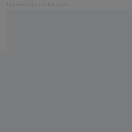
Industrial Quality Solutions
Se abrirá en otra pestaña
Industrias
Servicios
Software
Sistemas
Servicios
Quiénes somos
Registro
Registro
Registro
Contacto
ZEISS Webshop
Páginas web ZEISS relacionadas
#HandsOnMetrology