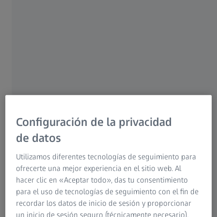
Configuración de la privacidad
Tanto si se está iniciando en la metrología como si desea
de datos
profundizar sus conocimientos, ZEISS Academy Metrology
está aquí para ayudarlo. Nuestros programas de
Utilizamos diferentes tecnologías de seguimiento para
formación integrales están diseñados para cerrar la
ofrecerte una mejor experiencia en el sitio web. Al
brecha de habilidades y mejorar eficazmente las
hacer clic en «Aceptar todo», das tu consentimiento
competencias de sus empleados. Manténgase al día y
para el uso de tecnologías de seguimiento con el fin de
aprenda de los mejores. Comience su recorrido hoy
recordar los datos de inicio de sesión y proporcionar
mismo.
un inicio de sesión seguro (técnicamente necesario),