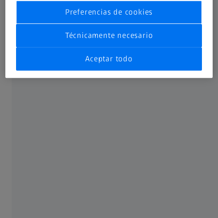
Preferencias de cookies
Técnicamente necesario
Aceptar todo
¿Le gusta recibir formación de manera
presencial? ¿Necesita la flexibilidad de un
formato en línea? Lo tenemos cubierto. Todos
los cursos le proporcionan los materiales que
necesita para el éxito, con sesiones
disponibles en los centros de ZEISS, en su
ubicación o incluso bajo demanda. Encuentre
el formato que mejor se adapte a sus
necesidades.