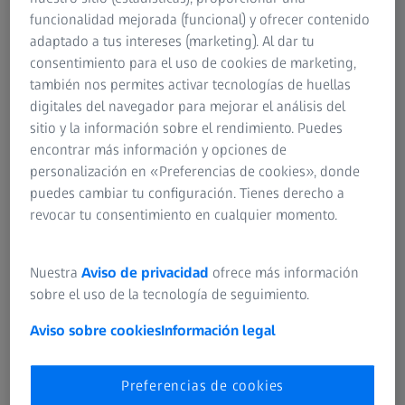
funcionalidad mejorada (funcional) y ofrecer contenido
adaptado a tus intereses (marketing). Al dar tu
consentimiento para el uso de cookies de marketing,
también nos permites activar tecnologías de huellas
digitales del navegador para mejorar el análisis del
sitio y la información sobre el rendimiento. Puedes
encontrar más información y opciones de
personalización en «Preferencias de cookies», donde
puedes cambiar tu configuración. Tienes derecho a
Opciones presenciales
revocar tu consentimiento en cualquier momento.
Concéntrese en desarrollar sus habilidades en una
Nuestra
Aviso de privacidad
ofrece más información
experiencia de aprendizaje inmersiva. Benefíciese de una
sobre el uso de la tecnología de seguimiento.
interacción directa con nuestros expertos, que abordarán
sus desafíos y preguntas específicas en tiempo real.
Aviso sobre cookies
Información legal
Ofrecida en los ZEISS Quality Excellence Center o en su
propia ubicación, la formación presencial fomenta el
Preferencias de cookies
compromiso, la colaboración y un profundo conocimiento