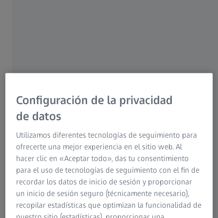
Elija cómo y dónde aprender
¿Aprende mejor en un aula tradicional? ¿O prefiere la
comodidad de una experiencia de aprendizaje virtual? En
cualquier caso, ZEISS Academy Metrology le ofrece formatos
de formación que se adaptan a sus necesidades y a sus
tiempos. Tanto si elige cursos presenciales como en línea,
Configuración de la privacidad
interactuará con los formadores de ZEISS y con sus
de datos
compañeros, y recibirá todo el material necesario para
aprender con éxito. Además, obtendrá un certificado por
Utilizamos diferentes tecnologías de seguimiento para
cada curso que complete.
ofrecerte una mejor experiencia en el sitio web. Al
hacer clic en «Aceptar todo», das tu consentimiento
para el uso de tecnologías de seguimiento con el fin de
recordar los datos de inicio de sesión y proporcionar
un inicio de sesión seguro (técnicamente necesario),
recopilar estadísticas que optimizan la funcionalidad de
nuestro sitio (estadísticas), proporcionar una