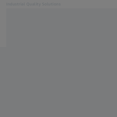
Industrial Quality Solutions
Se abrirá en otra pestaña
Industrias
ZEISS Academy Metrology
Software
Sistemas
Servicios
Quiénes somos
Registro
Registro
Registro
Contacto
ZEISS Webshop
Páginas web ZEISS relacionadas
#HandsOnMetrology