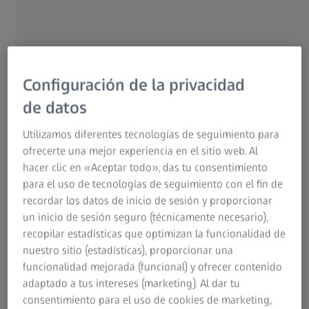
Nuestros servicios de medición de un
vistazo
Como fabricante y proveedor de servicios de medición,
Configuración de la privacidad
ofrecemos a nuestros clientes no sólo los últimos
conocimientos técnicos, sino también soluciones rápidas y
de datos
fiables en materia de aseguramiento de la calidad.
Utilizamos diferentes tecnologías de seguimiento para
Redefinimos el servicio de medición y lo llevamos al
ofrecerte una mejor experiencia en el sitio web. Al
siguiente nivel.
hacer clic en «Aceptar todo», das tu consentimiento
para el uso de tecnologías de seguimiento con el fin de
recordar los datos de inicio de sesión y proporcionar
un inicio de sesión seguro (técnicamente necesario),
recopilar estadísticas que optimizan la funcionalidad de
nuestro sitio (estadísticas), proporcionar una
funcionalidad mejorada (funcional) y ofrecer contenido
adaptado a tus intereses (marketing). Al dar tu
consentimiento para el uso de cookies de marketing,