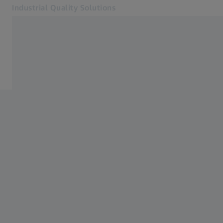
Industrial Quality Solutions
Se abrirá en otra pestaña
Industrias
Servicios
Software
Sistemas
Servicios
Quiénes somos
Registro
Registro
Registro
Contacto
ZEISS Webshop
Páginas web ZEISS relacionadas
#HandsOnMetrology