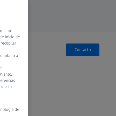
timiento
de inicio de
 recopilar
Contacto
adaptado a
de
el
miento.
ferencias
ocar tu
cnología de