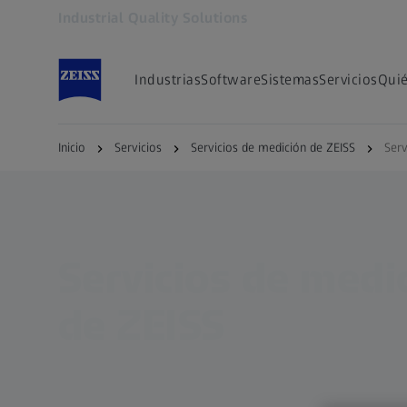
Industrial Quality Solutions
Se abrirá en otra pestaña
Industrias
Software
Sistemas
Servicios
Qui
Inicio
Servicios
Servicios de medición de ZEISS
Ser
Servicios de medi
de ZEISS