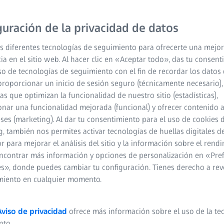
guración de la privacidad de datos
s diferentes tecnologías de seguimiento para ofrecerte una mejor
ia en el sitio web. Al hacer clic en «Aceptar todo», das tu consen
so de tecnologías de seguimiento con el fin de recordar los datos 
proporcionar un inicio de sesión seguro (técnicamente necesario),
cas que optimizan la funcionalidad de nuestro sitio (estadísticas),
nar una funcionalidad mejorada (funcional) y ofrecer contenido 
eses (marketing). Al dar tu consentimiento para el uso de cookies 
, también nos permites activar tecnologías de huellas digitales d
 para mejorar el análisis del sitio y la información sobre el rendi
 y precisa de sus
ncontrar más información y opciones de personalización en «Pre
s», donde puedes cambiar tu configuración. Tienes derecho a rev
miento en cualquier momento.
da vez más cortos en todos los ámbitos de la industria, y
mayor. Sin embargo, a pesar de la presión del tiempo y de la
Aviso de privacidad
ofrece más información sobre el uso de la te
e calidad y el control del funcionamiento no deben
nto.