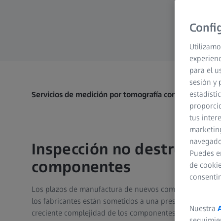
Confi
Utilizamo
experienc
para el u
sesión y 
estadísti
Servicios de medición por tomografía computarizada
proporcio
tus inter
marketing
navegador
Inspección no destructiva
Puedes e
componentes
de cookie
consenti
Los plazos de manufactura de nuevos componentes son ca
los fabricantes están sometidos a una presión cada vez 
Nuestra
creciente complejidad de los componentes, la garantía d
seguimie