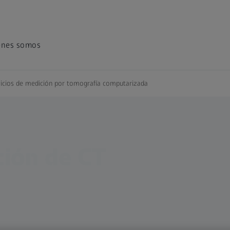
énes somos
vicios de medición por tomografía computarizada
ción de CT