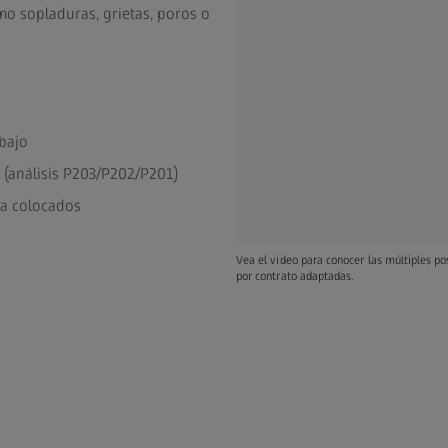
o sopladuras, grietas, poros o
abajo
 (análisis P203/P202/P201)
a colocados
Vea el video para conocer las múltiples p
por contrato adaptadas.