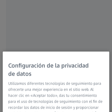
ZEISS Originals
Compre máquinas de medición de
coordenadas usadas de ZEISS
Ya sean máquinas ópticas de medición de coordenadas o
máquinas multisonda de medición de coordenadas: Adquirir
una nueva máquina de medición de coordenadas puede
Configuración de la privacidad
resultar caro. Para las empresas que buscan máquinas de
de datos
medición de coordenadas de alta calidad con el máximo
rendimiento y que además sean asequibles, ZEISS ofrece la
Utilizamos diferentes tecnologías de seguimiento para
solución ideal y, sobre todo, sostenible: tecnología de
ofrecerte una mejor experiencia en el sitio web. Al
medición usada y reacondicionada. ZEISS ha sido sinónimo
hacer clic en «Aceptar todo», das tu consentimiento
de excelente calidad durante más de 175 años y es su socio
para el uso de tecnologías de seguimiento con el fin de
de confianza cuando se trata de garantizar la calidad en su
recordar los datos de inicio de sesión y proporcionar
empresa. ZEISS tiene requisitos de calidad no menos