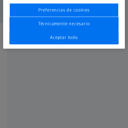
Preferencias de cookies
Técnicamente necesario
Sus ventajas con las máquinas usadas de
Aceptar todo
ZEISS
Máquinas de medición de coordenadas
certificadas
ZEISS Originals le ofrece la certeza de que puede superar
sus retos metrológicos con una máquina de medición de
coordenadas usada con la misma facilidad que con una
máquina de medición de coordenadas nueva. Porque el
estándar de ZEISS sigue siendo el mismo. Con los sistemas
ZEISS Originals obtendrá resultados de medición fiables y,
al mismo tiempo, reducirá su presupuesto de inversión.
Actualización tecnológica de hardware y software