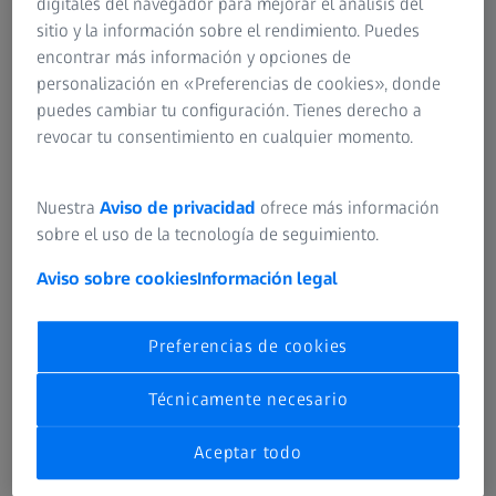
digitales del navegador para mejorar el análisis del
sitio y la información sobre el rendimiento. Puedes
Como proveedor de sistemas, ZEISS ofrece las
encontrar más información y opciones de
soluciones necesarias para las cambiantes
personalización en «Preferencias de cookies», donde
condiciones de las tareas de medición diarias con una
puedes cambiar tu configuración. Tienes derecho a
impresionante precisión, eficacia y, ante todo,
revocar tu consentimiento en cualquier momento.
fiabilidad. Desde la primera consulta en la instalación
hasta el mantenimiento de sus máquinas de
medición, ZEISS se encarga de toda la metrología.
Nuestra
Aviso de privacidad
ofrece más información
Recibirá todos los servicios y productos del mismo
sobre el uso de la tecnología de seguimiento.
proveedor óptimamente combinados entre sí.
Aviso sobre cookies
Información legal
Preferencias de cookies
Técnicamente necesario
Aceptar todo