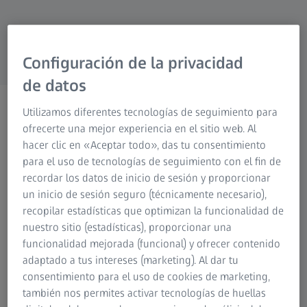
Research Microscopy Solutions
Grupo ZEISS
Configuración de la privacidad
de datos
CMM de brazo horizontal
Utilizamos diferentes tecnologías de seguimiento para
Para la inspección de piezas
ofrecerte una mejor experiencia en el sitio web. Al
hacer clic en «Aceptar todo», das tu consentimiento
de difícil acceso
para el uso de tecnologías de seguimiento con el fin de
recordar los datos de inicio de sesión y proporcionar
un inicio de sesión seguro (técnicamente necesario),
recopilar estadísticas que optimizan la funcionalidad de
nuestro sitio (estadísticas), proporcionar una
funcionalidad mejorada (funcional) y ofrecer contenido
adaptado a tus intereses (marketing). Al dar tu
Máquinas de medición de brazo
consentimiento para el uso de cookies de marketing,
horizontal para una máxima
también nos permites activar tecnologías de huellas
accesibilidad