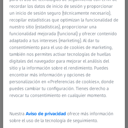
recordar los datos de inicio de sesión y proporcionar
Gracias al progreso tecnológico, muchas industrias
un inicio de sesión seguro (técnicamente necesario),
requieren sistemas cada vez más complejos. Ya en la
recopilar estadísticas que optimizan la funcionalidad de
década de 1990 se observó un aumento de los daños
nuestro sitio (estadísticas), proporcionar una
causados por la contaminación en los componentes de la
funcionalidad mejorada (funcional) y ofrecer contenido
industria automotriz. Pronto quedó claro que había que
adaptado a tus intereses (marketing). Al dar tu
normalizar los procedimientos. La denominada "Directriz
consentimiento para el uso de cookies de marketing,
VDA 19", también conocida como "Ensayo de limpieza
también nos permites activar tecnologías de huellas
técnica - Contaminación por partículas de piezas
digitales del navegador para mejorar el análisis del
automotrices relevantes desde el punto de vista funcional",
sitio y la información sobre el rendimiento. Puedes
se publicó en 2004 y se revisó en 2015 como VDA 19 Parte
encontrar más información y opciones de
1. A escala internacional, la norma ISO 16232 (2007)
personalización en «Preferencias de cookies», donde
constituye el conjunto de normas estándar. La VDA 19
puedes cambiar tu configuración. Tienes derecho a
Parte 2 de 2010 contiene una guía de normas para la
revocar tu consentimiento en cualquier momento.
orientación relevante para la limpieza de la producción de
ensamble.
Nuestra
Aviso de privacidad
ofrece más información
sobre el uso de la tecnología de seguimiento.
La VDA 19 Parte 1 define con precisión varios tipos de