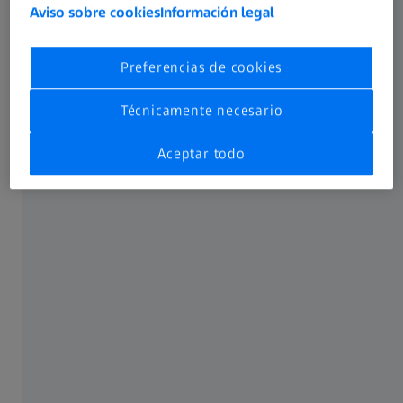
contaminación. Con ayuda de estas definiciones, la
Aviso sobre cookies
Información legal
contaminación puede detectarse mediante análisis de
limpieza y otros procesos técnicos de limpieza, y pueden
Preferencias de cookies
tomarse las decisiones adecuadas. El objetivo es evitar de
forma preventiva la suciedad residual en los
Técnicamente necesario
componentes.
Aceptar todo
Partículas
Fibras
Cuerpos sólidos de
Metal
Plásticos
Minerales