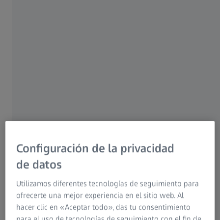
técnicamente limpio.
La limpieza técnica es especialmente importante en los
siguientes sectores:
Automotriz y vehículos eléctricos
Industria médica
Ingeniería mecánica
Manufactura aditiva
Ingeniería eléctrica y producción de baterías
Industria óptica
Configuración de la privacidad
Análisis de aceite e hidráulica
de datos
Utilizamos diferentes tecnologías de seguimiento para
ofrecerte una mejor experiencia en el sitio web. Al
¿Por qué es tan importante la limpieza
hacer clic en «Aceptar todo», das tu consentimiento
técnica?
para el uso de tecnologías de seguimiento con el fin de