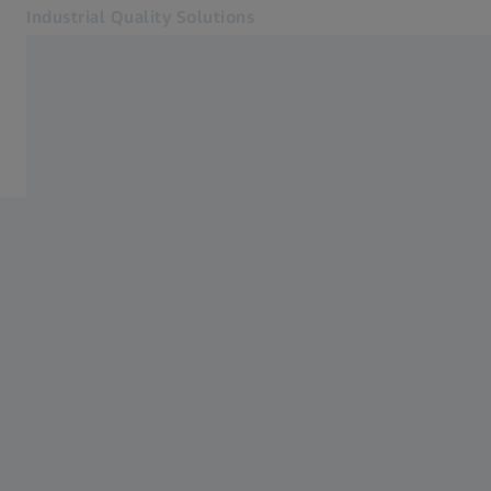
Industrial Quality Solutions
Se abrirá en otra pestaña
Industrias
Microscopía industrial
Software
Sistemas
Servicios
Quiénes somos
Registro
Registro
Registro
Contacto
ZEISS Webshop
Páginas web ZEISS relacionadas
#HandsOnMetrology