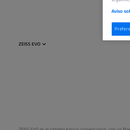
Aviso so
Prefer
ZEISS EVO
ZEISS EVO es el sistema básico convencional, con un fi