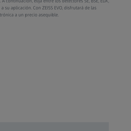
 A continuación, elija entre los detectores SE, BSE, EDX,
a su aplicación. Con ZEISS EVO, disfrutará de las
trónica a un precio asequible.