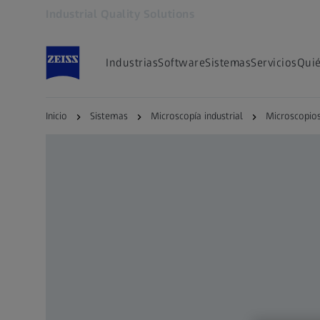
Industrial Quality Solutions
Se abrirá en otra pestaña
Industrias
Software
Sistemas
Servicios
Qui
Inicio
Sistemas
Microscopía industrial
Microscopios