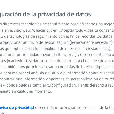
Los instrumentos de la f
guración de la privacidad de datos
electrónica de barrido d
s diferentes tecnologías de seguimiento para ofrecerte una mejor
intuitiva y fácil de usar
ia en el sitio web. Al hacer clic en «Aceptar todo», das tu consen
usuarios. Con su amplia
so de tecnologías de seguimiento con el fin de recordar los datos 
puede adaptarse con preci
proporcionar un inicio de sesión seguro (técnicamente necesario),
las ciencias de los mater
cas que optimizan la funcionalidad de nuestro sitio (estadísticas),
rutinario y al análisis de 
nar una funcionalidad mejorada (funcional) y ofrecer contenido 
eses (marketing). Al dar tu consentimiento para el uso de cookies 
, también nos permites activar tecnologías de huellas digitales d
Una solución poliv
 para mejorar el análisis del sitio y la información sobre el rendi
ncontrar más información y opciones de personalización en «Pre
La mejor facilidad
s», donde puedes cambiar tu configuración. Tienes derecho a rev
miento en cualquier momento.
Excelente calidad
Aviso de privacidad
ofrece más información sobre el uso de la te
Automatización del
nto.