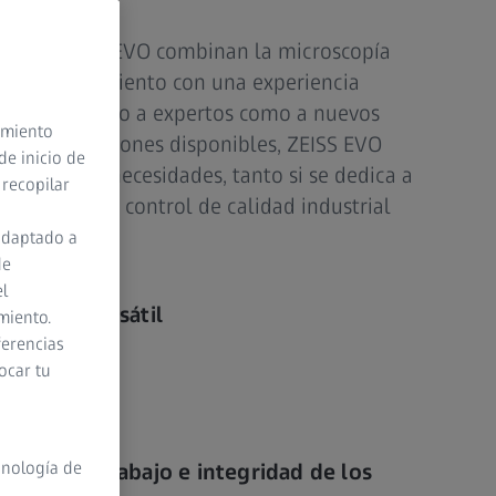
amilia ZEISS EVO combinan la microscopía
e alto rendimiento con una experiencia
 que atrae tanto a expertos como a nuevos
timiento
 gama de opciones disponibles, ZEISS EVO
de inicio de
sión a sus necesidades, tanto si se dedica a
 recopilar
iales como al control de calidad industrial
fallos.
adaptado a
de
el
alente y versátil
miento.
ferencias
 de uso
ocar tu
 de imagen
cnología de
 flujo de trabajo e integridad de los