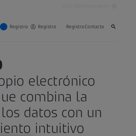
ZEISS Webshop
España
Registro
Registro
Registro
Contacto
L BÁSICO
O
opio electrónico
que combina la
 los datos con un
ento intuitivo