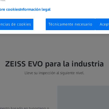
datos
bre cookies
Información legal
encias de cookies
Técnicamente necesario
Acep
ZEISS EVO para la industria
Lleve su inspección al siguiente nivel.
lamento basado en tungsteno o