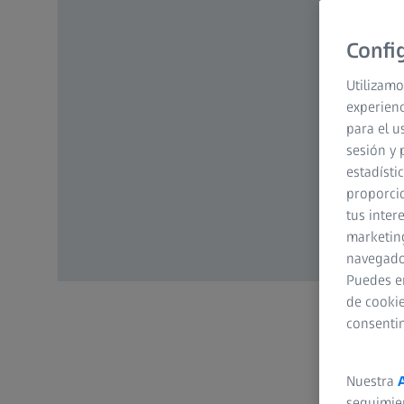
Confi
Utilizamo
experienc
para el u
sesión y 
estadísti
proporcio
tus inter
marketing
navegador
Puedes e
de cookie
consenti
Nuestra
seguimie