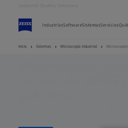
Industrial Quality Solutions
Se abrirá en otra pestaña
Industrias
Software
Sistemas
Servicios
Qui
Inicio
Sistemas
Microscopía industrial
Microscopios
Microscopios elec
de barrido ZEISS p
industria:
Descubra lo invisibl