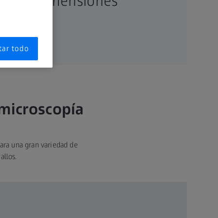
uevas dimensiones
tar todo
 microscopía
ara una gran variedad de
allos.