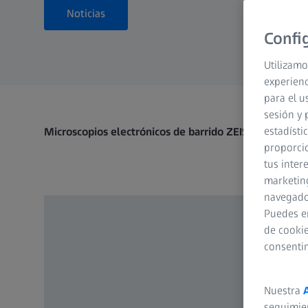
Noticias
Confi
Utilizamo
experienc
para el u
sesión y 
estadísti
Microscopios electrónicos de barrido ZEISS
proporcio
tus inter
marketing
navegador
Puedes e
de cookie
consenti
Nuestra
seguimie