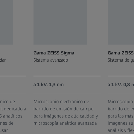
Gama ZEISS Sigma
Gama ZEIS
dar
Sistema avanzado
Sistema de g
a 1 kV: 1,3 nm
a 1 kV: 0,8 
nico de
Microscopio electrónico de
Microscopio 
al dedicado a
barrido de emisión de campo
barrido de 
S analíticos
para imágenes de alta calidad y
para las más
ones de
microscopía analítica avanzada
imágenes su
usar
análisis y fle