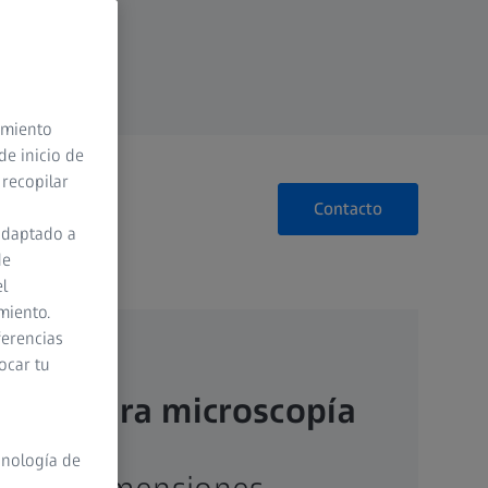
timiento
de inicio de
 recopilar
Contacto
adaptado a
de
el
miento.
ferencias
ocar tu
core para microscopía
cnología de