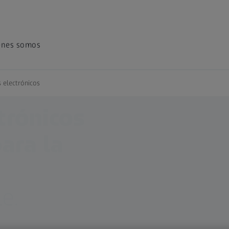
énes somos
 electrónicos
trónicos
ara la
e.