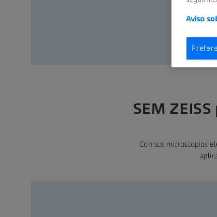
Aviso so
Prefer
SEM ZEISS p
Con sus microscopios el
aplic