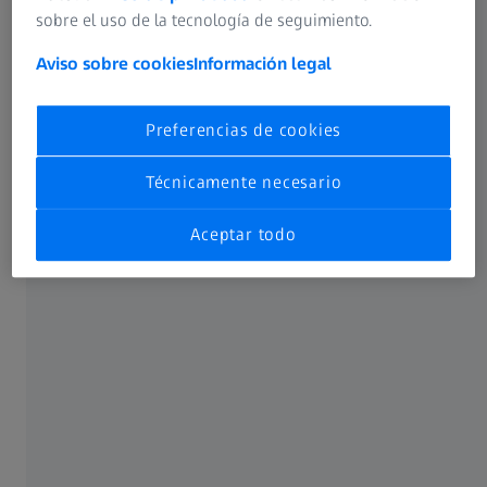
sobre el uso de la tecnología de seguimiento.
Aviso sobre cookies
Información legal
Preferencias de cookies
Técnicamente necesario
Aceptar todo
Preparar láminas delgadas para su análisis en TEM
(microscopía electrónica de transmisión) o STEM
(microscopía electrónica de transmisión por escaneo).
ZEISS Crossbeam ofrece una solución completa para la
preparación de láminas TEM, incluso en lotes.
El rendimiento de bajo voltaje de la columna FIB de
esculpido iónico permite obtener láminas de alta calidad y
evita la amorfización de muestras delicadas. Utilice un