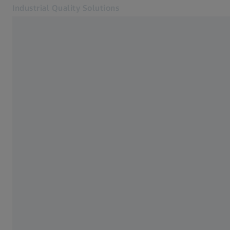
Industrial Quality Solutions
Se abrirá en otra pestaña
Industrias
Microscopios electrónicos
Software
Sistemas
Servicios
Quiénes somos
Registro
Registro
Registro
Contacto
ZEISS Webshop
Páginas web ZEISS relacionadas
#HandsOnMetrology