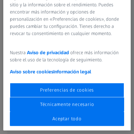
sitio y la información sobre el rendimiento. Puedes
encontrar más información y opciones de
personalización en «Preferencias de cookies», donde
puedes cambiar tu configuración. Tienes derecho a
revocar tu consentimiento en cualquier momento.
Para obtener una vista completa y una comparación del
alcance de las funciones de ZEISS Smart Services
Nuestra
Aviso de privacidad
ofrece más información
Dashboard FREE frente a la versión PLUS, haga clic en el
sobre el uso de la tecnología de seguimiento.
botón.
Aviso sobre cookies
Información legal
Descargar la tabla del alcance de las funciones
Preferencias de cookies
Técnicamente necesario
Aceptar todo