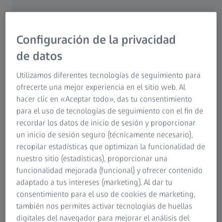
ZEISS Smart Services Dashboard
Versión GRATUITA vs. PLUS
Configuración de la privacidad
Además del ZEISS Smart Services Dashboard FREE, ZEISS
de datos
ofrece un ZEISS Smart Services Dashboard PLUS. Con la
versión PLUS, los datos de la máquina no solo se pueden
Utilizamos diferentes tecnologías de seguimiento para
supervisar en tiempo real, sino que también se pueden
ofrecerte una mejor experiencia en el sitio web. Al
analizar gracias a la visualización ilimitada de datos y a las
hacer clic en «Aceptar todo», das tu consentimiento
funciones adicionales.
para el uso de tecnologías de seguimiento con el fin de
recordar los datos de inicio de sesión y proporcionar
un inicio de sesión seguro (técnicamente necesario),
recopilar estadísticas que optimizan la funcionalidad de
nuestro sitio (estadísticas), proporcionar una
funcionalidad mejorada (funcional) y ofrecer contenido
adaptado a tus intereses (marketing). Al dar tu
consentimiento para el uso de cookies de marketing,
también nos permites activar tecnologías de huellas
digitales del navegador para mejorar el análisis del