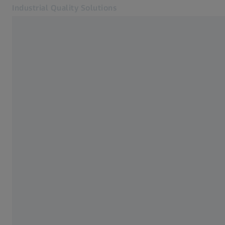
Industrial Quality Solutions
Se abrirá en otra pestaña
Industrias
Monitoreo y Análisis
Software
Sistemas
Servicios
Quiénes somos
Registro
Registro
Registro
Contacto
ZEISS Webshop
Páginas web ZEISS relacionadas
#HandsOnMetrology