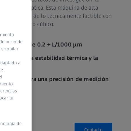
la industria óptica. Esta máquina de alta
ón al límite de lo técnicamente factible con
casi un metro cúbico.
timiento
de inicio de
ble a partir de 0.2 + L/1000 µm
 recopilar
ores para la estabilidad térmica y la
adaptado a
de
el
vanzado para una precisión de medición
miento.
ferencias
ocar tu
cnología de
Contacto