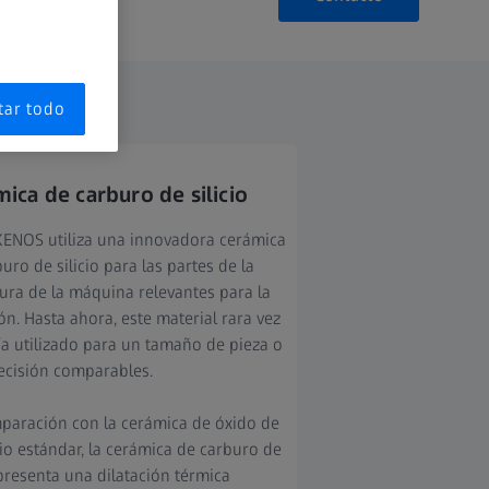
tar todo
ica de carburo de silicio
XENOS utiliza una innovadora cerámica
uro de silicio para las partes de la
tura de la máquina relevantes para la
ón. Hasta ahora, este material rara vez
ía utilizado para un tamaño de pieza o
ecisión comparables.
paración con la cerámica de óxido de
io estándar, la cerámica de carburo de
 presenta una dilatación térmica