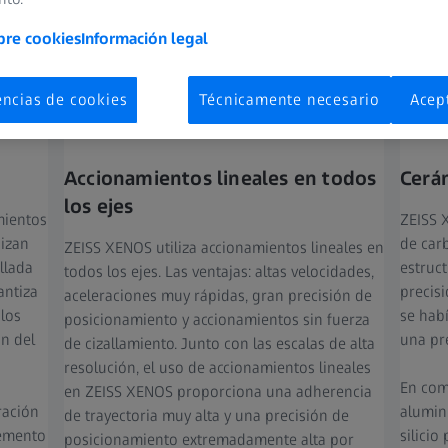
bre cookies
Información legal
Características
encias de cookies
Técnicamente necesario
Acep
Accionamientos lineales en todos
Cerám
los ejes
mientos
ZEISS 
nizan
de carb
ZEISS XENOS utiliza accionamientos lineales en
llada
estruc
todos los ejes. Las ventajas: altas velocidades,
antiza
precisi
aceleraciones muy rápidas, gran precisión de
 los
se hab
posicionamiento y accionamientos sin fuerza
ón del
una pr
de cizallamiento. Junto con las escalas de alta
resolución, el uso de accionamientos lineales
En com
en ZEISS XENOS proporciona una adherencia
ración
alumin
de trayectoria muy alta y una precisión de
lemento
silicio
posicionamiento extremadamente alta por