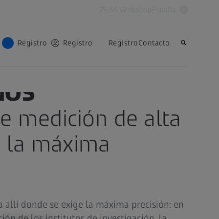
ZEISS Webshop
España
Registro
Registro
Registro
Contacto
NOS
e medición de alta
 la máxima
 allí donde se exige la máxima precisión: en
ión de los institutos de investigación, la