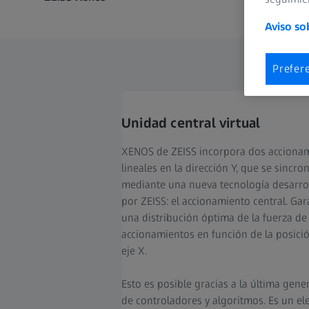
Aviso so
Prefer
Unidad central virtual
XENOS de ZEISS incorpora dos acciona
lineales en la dirección Y, que se sincro
mediante una nueva tecnología desarro
por ZEISS: el accionamiento central. Gar
una distribución óptima de la fuerza de
accionamientos en función de la posici
eje X.
Esto es posible gracias a la última gene
de controladores y algoritmos. Es un e