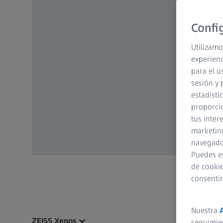
Confi
Utilizamo
experienc
para el u
sesión y 
estadísti
proporcio
tus inter
marketing
navegador
Puedes e
de cookie
consenti
Nuestra
ZEISS Xenos
seguimie