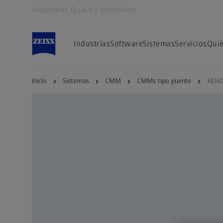
Industrial Quality Solutions
Se abrirá en otra pestaña
Industrias
Software
Sistemas
Servicios
Qui
Inicio
Sistemas
CMM
CMMs tipo puente
XENO