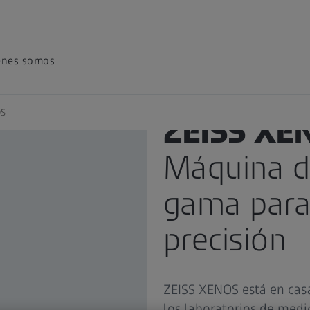
énes somos
S
ZEISS XE
Máquina d
gama para
precisión
ZEISS XENOS está en casa
los laboratorios de medic