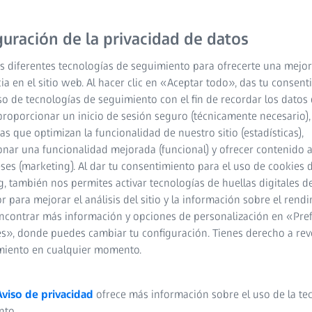
industria aeroespacial y 
guración de la privacidad de datos
gama combina una precisi
un rango de medición de 
s diferentes tecnologías de seguimiento para ofrecerte una mejor
ia en el sitio web. Al hacer clic en «Aceptar todo», das tu consen
so de tecnologías de seguimiento con el fin de recordar los datos 
Precisión iniguala
proporcionar un inicio de sesión seguro (técnicamente necesario),
cas que optimizan la funcionalidad de nuestro sitio (estadísticas),
Materiales innovad
nar una funcionalidad mejorada (funcional) y ofrecer contenido 
rigidez
eses (marketing). Al dar tu consentimiento para el uso de cookies 
, también nos permites activar tecnologías de huellas digitales d
Diseño mecánico a
 para mejorar el análisis del sitio y la información sobre el rendi
constante
ncontrar más información y opciones de personalización en «Pre
s», donde puedes cambiar tu configuración. Tienes derecho a rev
miento en cualquier momento.
Aviso de privacidad
ofrece más información sobre el uso de la te
nto.