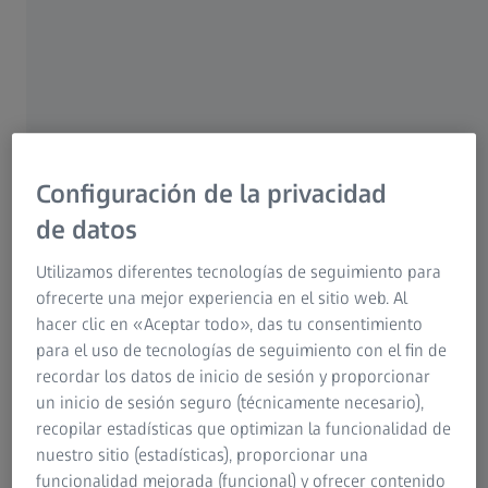
Escaneado rápido con tecnología
Navigator
Mayor rendimiento y productividad en
la medición
Gran flexibilidad con ZEISS
Configuración de la privacidad
Articulating Stylus
de datos
Utilizamos diferentes tecnologías de seguimiento para
ofrecerte una mejor experiencia en el sitio web. Al
hacer clic en «Aceptar todo», das tu consentimiento
ZEISS VAST gold
para el uso de tecnologías de seguimiento con el fin de
recordar los datos de inicio de sesión y proporcionar
un inicio de sesión seguro (técnicamente necesario),
recopilar estadísticas que optimizan la funcionalidad de
nuestro sitio (estadísticas), proporcionar una
funcionalidad mejorada (funcional) y ofrecer contenido