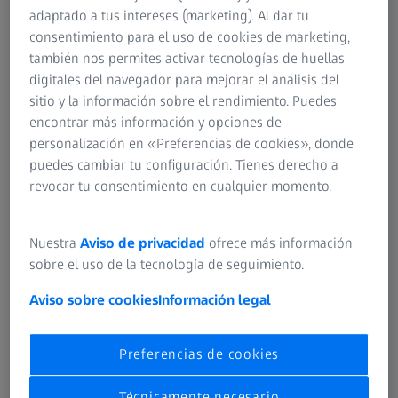
adaptado a tus intereses (marketing). Al dar tu
consentimiento para el uso de cookies de marketing,
también nos permites activar tecnologías de huellas
digitales del navegador para mejorar el análisis del
sitio y la información sobre el rendimiento. Puedes
encontrar más información y opciones de
personalización en «Preferencias de cookies», donde
puedes cambiar tu configuración. Tienes derecho a
Características
revocar tu consentimiento en cualquier momento.
Escaneado rápido con tecnología Navigator
ZEISS VAST gold es el sensor ideal para la exploración por
Nuestra
Aviso de privacidad
ofrece más información
contacto y las mediciones de punto único con palpadores
sobre el uso de la tecnología de seguimiento.
largos de hasta 800 mm y pesos de palpador de hasta
Aviso sobre cookies
Información legal
800 g. Las configuraciones de palpadores asimétricos
también se pueden utilizar con ZEISS VAST gold.
Preferencias de cookies
ZEISS VAST gold también es conocida por sus altas
velocidades de escaneado con tecnología Navigator.
Técnicamente necesario