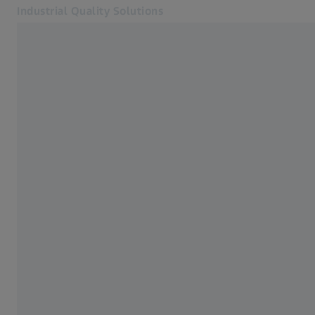
Industrial Quality Solutions
Se abrirá en otra pestaña
Industrias
Palpadores de escaneado activos
Software
Sistemas
Servicios
Quiénes somos
Registro
Registro
Registro
Contacto
ZEISS Webshop
Páginas web ZEISS relacionadas
#HandsOnMetrology