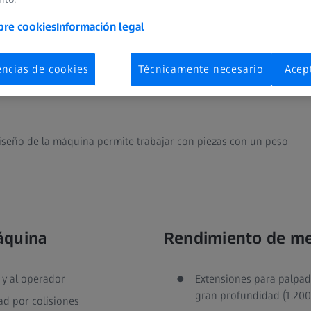
bre cookies
Información legal
encias de cookies
Técnicamente necesario
Acep
 diseño de la máquina permite trabajar con piezas con un peso
áquina
Rendimiento de me
 y al operador
Extensiones para palpa
gran profundidad (1.20
ad por colisiones