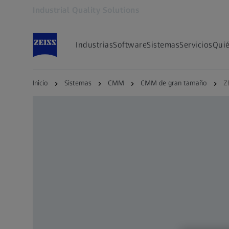
Industrial Quality Solutions
Se abrirá en otra pestaña
Industrias
Software
Sistemas
Servicios
Qui
Inicio
Sistemas
CMM
CMM de gran tamaño
Z