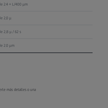
de 2.4 + L/400 μm
de 2,0 μ
de 2,8 μ / 62 s
de 2.0 μm
erle más detalles o una