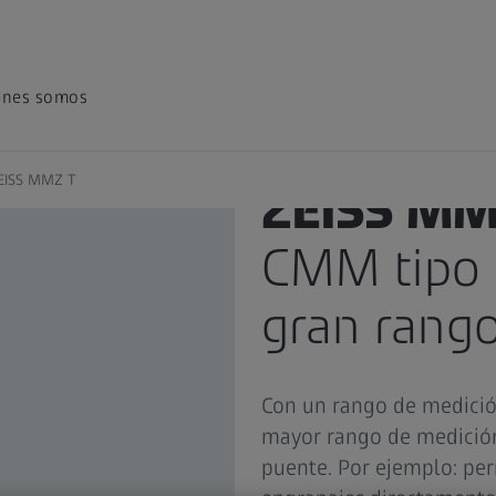
énes somos
EISS MMZ T
ZEISS MM
CMM tipo 
gran rang
Con un rango de medición
mayor rango de medición
puente. Por ejemplo: per