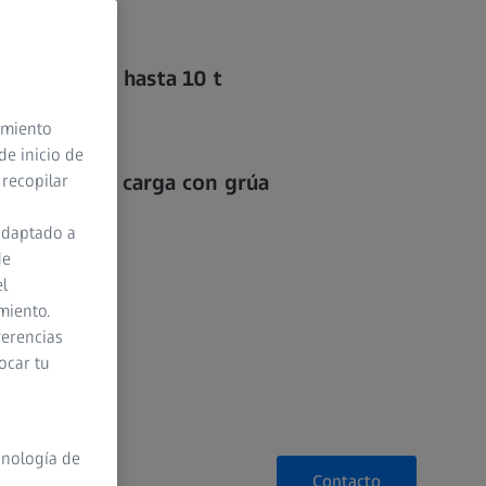
n el taller.
a piezas de hasta 10 t
 precisión
timiento
de inicio de
 facilitar la carga con grúa
 recopilar
adaptado a
de
el
miento.
ferencias
ocar tu
cnología de
Contacto