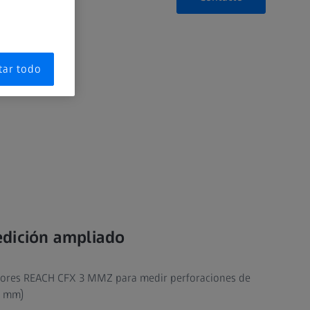
tar todo
dición ampliado
dores REACH CFX 3 MMZ para medir perforaciones de
0 mm)