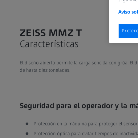
Aviso so
ZEISS MMZ T
Prefer
Características
El diseño abierto permite la carga sencilla con grúa. El
de hasta diez toneladas.
Seguridad para el operador y la m
Protección en la máquina para proteger el sensor
Protección óptica para evitar tiempos de inactivid