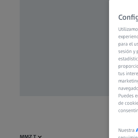
Confi
Utilizamo
experienc
para el u
sesión y 
estadísti
proporcio
tus inter
marketing
navegador
Puedes e
de cookie
consenti
Nuestra
MMZ T
seguimie