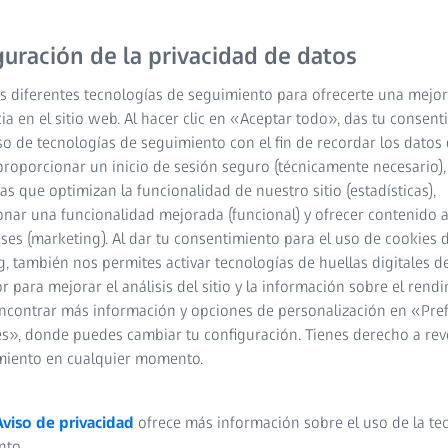
 y relajada en un rango
guración de la privacidad de datos
rmedias. Una excelente
s diferentes tecnologías de seguimiento para ofrecerte una mejor
horas frente a la
ia en el sitio web. Al hacer clic en «Aceptar todo», das tu consen
so de tecnologías de seguimiento con el fin de recordar los datos 
proporcionar un inicio de sesión seguro (técnicamente necesario),
cas que optimizan la funcionalidad de nuestro sitio (estadísticas),
nar una funcionalidad mejorada (funcional) y ofrecer contenido 
eses (marketing). Al dar tu consentimiento para el uso de cookies 
, también nos permites activar tecnologías de huellas digitales d
 e intermedias
 para mejorar el análisis del sitio y la información sobre el rendi
ncontrar más información y opciones de personalización en «Pre
al del cuerpo y la
s», donde puedes cambiar tu configuración. Tienes derecho a rev
miento en cualquier momento.
sonalización
Aviso de privacidad
ofrece más información sobre el uso de la te
nto.