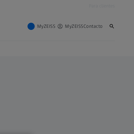
Para clientes
MyZEISS
MyZEISS
Contacto