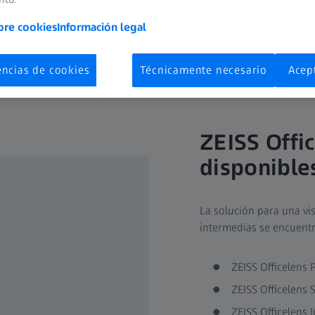
bre cookies
Información legal
encias de cookies
Técnicamente necesario
Acep
ZEISS Offic
disponible
La solución para una vis
intermedias se encuentr
ZEISS Officelens 
ZEISS Officelens 
ZEISS Officelens 