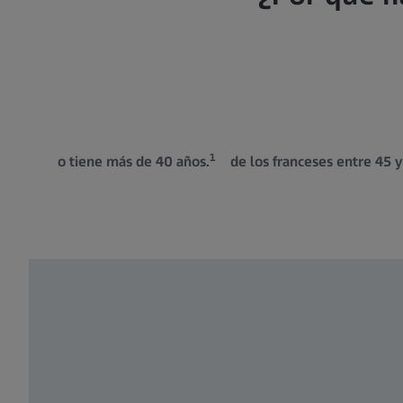
 %
1
n el mundo tiene más de 40 años.
de los franceses entre 45 y