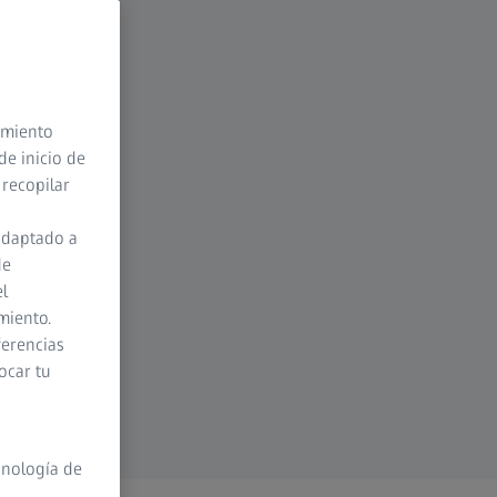
timiento
de inicio de
 recopilar
adaptado a
de
el
miento.
ferencias
ocar tu
cnología de