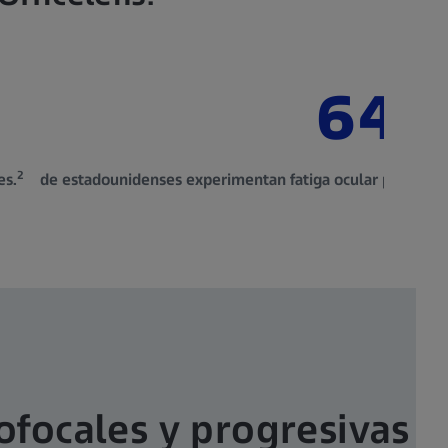
.
64 
2
es.
de estadounidenses experimentan fatiga ocular por los di
focales y progresivas