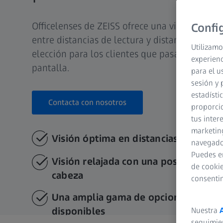
Officelenses de ZEISS ofrece una visión nítida
Confi
entre distancias de lectura y distancias inte
Utilizamo
elección para los clientes que pasan muchas 
experienc
pantalla.
para el u
sesión y 
estadísti
Contacta con nosotros
proporcio
tus inter
marketing
Visión óptima en distancias próximas
navegador
Puedes e
Visión relajada con una postura natur
de cookie
cabeza
consenti
Una amplia gama de opciones de per
disponibles
Nuestra
seguimie