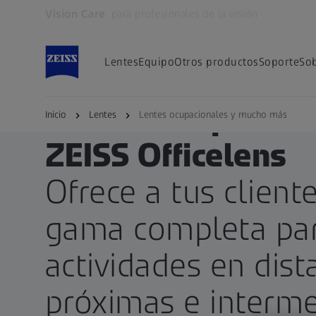
Vision Care
para profesionales de la visión
Se abrirá en otra pestaña
Lentes
Equipo
Otros productos
Soporte
Sob
ZEISS PARA PROFESIONALES DE LA VISIÓN
Lentes Ocupacion
Inicio
Lentes
Lentes ocupacionales y mucho más
ZEISS Officelens
Ofrece a tus client
gama completa pa
actividades en dist
próximas e interme