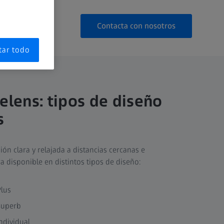
Contacta con nosotros
tar todo
elens: tipos de diseño
s
ión clara y relajada a distancias cercanas e
a disponible en distintos tipos de diseño:
Plus
Superb
Individual