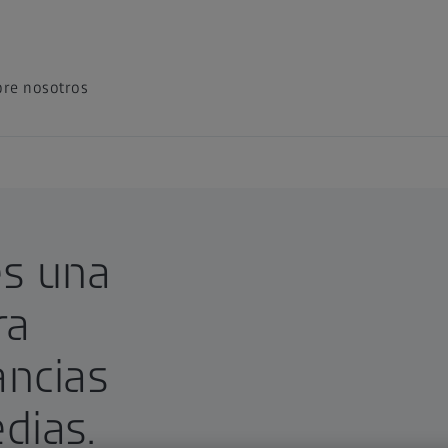
re nosotros
ales:
es una
ra
ancias
dias.