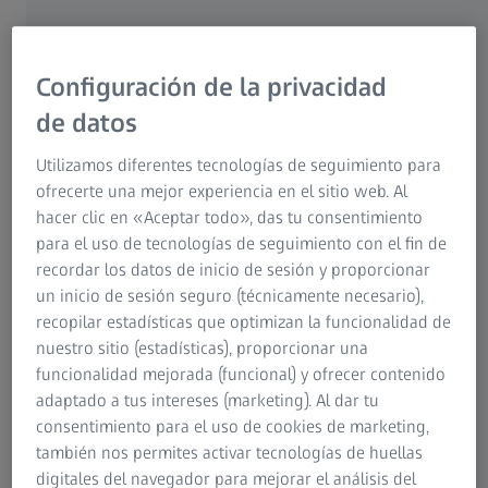
Protección de datos
La información publicada en los dominios de ZEISS puede
Para clientes finales
contener referencias a productos y servicios que no han
Tecnología médica
sido anunciados o que no están disponibles en su país.
ZEISS Sunlens
Configuración de la privacidad
Dicha información no implica que ZEISS pretenda ofrecer
Instrucciones de Uso Meditec
esos productos o servicios en su país más adelante. En
Grupo ZEISS
de datos
caso necesario, puede ponerse en contacto con nuestra
organización de ventas regional que estará encantada de
Utilizamos diferentes tecnologías de seguimiento para
facilitarle información sobre la disponibilidad de dichos
ofrecerte una mejor experiencia en el sitio web. Al
productos y servicios. La presentación de los productos y
hacer clic en «Aceptar todo», das tu consentimiento
servicios en nuestro sitios web no constituye una oferta
para el uso de tecnologías de seguimiento con el fin de
de venta vinculante.
recordar los datos de inicio de sesión y proporcionar
un inicio de sesión seguro (técnicamente necesario),
Si se ofrece software para descarga gratuita, ZEISS no
recopilar estadísticas que optimizan la funcionalidad de
asume ninguna responsabilidad en relación con cualquier
nuestro sitio (estadísticas), proporcionar una
daño resultante de la descarga o el uso del software. La
funcionalidad mejorada (funcional) y ofrecer contenido
descarga y el uso del software la realiza el usuario
adaptado a tus intereses (marketing). Al dar tu
exclusivamente bajo su propio riesgo y sin ninguna
consentimiento para el uso de cookies de marketing,
responsabilidad o garantía, excepto en el caso de
también nos permites activar tecnologías de huellas
cualquier intento o negligencia por parte de ZEISS.
digitales del navegador para mejorar el análisis del