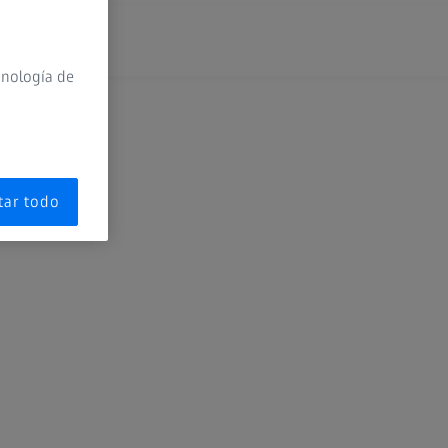
cnología de
xtended Reality
kies
edical Technology
tar todo
hotography
emiconductor Manufacturing Technology
unlens