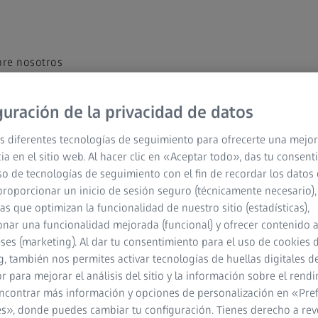
re nosotros
guración de la privacidad de datos
ales
Tecnología médica
ZEISS Sunlens
Instrucciones de U
s diferentes tecnologías de seguimiento para ofrecerte una mejor
ia en el sitio web. Al hacer clic en «Aceptar todo», das tu consen
ACERCA DE ZEISS
so de tecnologías de seguimiento con el fin de recordar los datos 
proporcionar un inicio de sesión seguro (técnicamente necesario),
ZEISS de un vistazo
cas que optimizan la funcionalidad de nuestro sitio (estadísticas),
nar una funcionalidad mejorada (funcional) y ofrecer contenido 
Empleo
eses (marketing). Al dar tu consentimiento para el uso de cookies 
Sala de noticias
, también nos permites activar tecnologías de huellas digitales d
 para mejorar el análisis del sitio y la información sobre el rendi
Compliance
ncontrar más información y opciones de personalización en «Pre
s», donde puedes cambiar tu configuración. Tienes derecho a rev