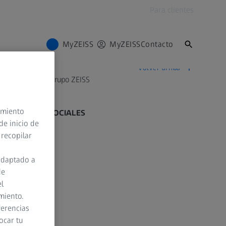
Para clientes
MyZEISS
MyZEISS
Contacto
Volver arriba
so Meditec
Grupo ZEISS
timiento
REDES SOCIALES
de inicio de
 recopilar
Facebook
adaptado a
Instagram
de
YouTube
el
miento.
LinkedIn
ferencias
ocar tu