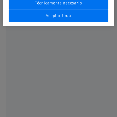
Técnicamente necesario
En comparación con los sensores de conmutación, ZEISS
VAST XXT aumenta la fiabilidad operativa y la precisión de
Aceptar todo
las mediciones, pero también amplía el pallet de medición
para incluir la funcionalidad de escaneado y, por tanto,
proporciona información sobre la forma de las
características.