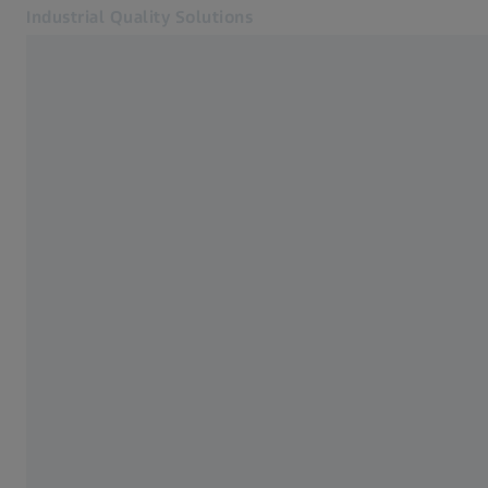
Industrial Quality Solutions
Se abrirá en otra pestaña
Industrias
Palpadores de escaneo
Software
Sistemas
Servicios
Quiénes somos
Registro
Registro
Registro
Contacto
ZEISS Webshop
Páginas web ZEISS relacionadas
#HandsOnMetrology