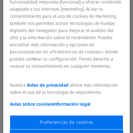
funcionalidad mejorada (funcional) y ofrecer contenido
adaptado a tus intereses (marketing). Al dar tu
consentimiento para el uso de cookies de marketing,
también nos permites activar tecnologías de huellas
digitales del navegador para mejorar el análisis del
sitio y la información sobre el rendimiento. Puedes
encontrar más información y opciones de
personalización en «Preferencias de cookies», donde
puedes cambiar tu configuración. Tienes derecho a
revocar tu consentimiento en cualquier momento.
Uso flexible para una amplia gama de
Nuestra
Aviso de privacidad
ofrece más información
aplicaciones
sobre el uso de la tecnología de seguimiento.
Aviso sobre cookies
Información legal
Existen numerosos casos en los que los usuarios desean
combinar la flexibilidad de un sistema articulado con la
capacidad de escaneado. ZEISS VAST XXT es ideal para
Preferencias de cookies
estas tareas.