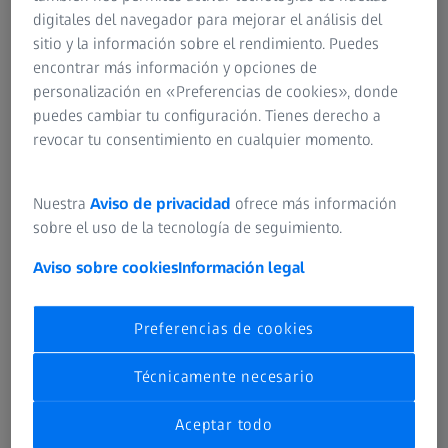
precisión mediante escaneo
digitales del navegador para mejorar el análisis del
En comparación con las mediciones de punto, la
sitio y la información sobre el rendimiento. Puedes
tecnología de escaneo ZEISS permite obtener
encontrar más información y opciones de
resultados de medición mucho más precisos y
personalización en «Preferencias de cookies», donde
rápidos, ya que la superficie se mide con un
puedes cambiar tu configuración. Tienes derecho a
movimiento continuo y fluido a lo largo de una
revocar tu consentimiento en cualquier momento.
trayectoria de escaneo.
Nuestra
Aviso de privacidad
ofrece más información
sobre el uso de la tecnología de seguimiento.
Aviso sobre cookies
Información legal
Preferencias de cookies
Técnicamente necesario
Aceptar todo