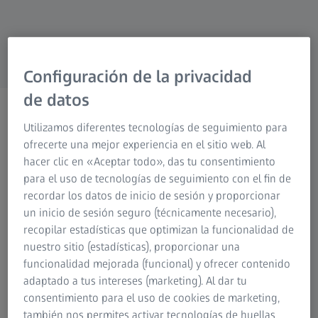
Research Microscopy Solutions
Grupo ZEISS
Configuración de la privacidad
de datos
Palpadores de escaneo
Utilizamos diferentes tecnologías de seguimiento para
táctil
ofrecerte una mejor experiencia en el sitio web. Al
Para mediciones rápidas y
hacer clic en «Aceptar todo», das tu consentimiento
para el uso de tecnologías de seguimiento con el fin de
precisas
recordar los datos de inicio de sesión y proporcionar
un inicio de sesión seguro (técnicamente necesario),
recopilar estadísticas que optimizan la funcionalidad de
nuestro sitio (estadísticas), proporcionar una
funcionalidad mejorada (funcional) y ofrecer contenido
adaptado a tus intereses (marketing). Al dar tu
consentimiento para el uso de cookies de marketing,
Resultados de medición de alta
también nos permites activar tecnologías de huellas