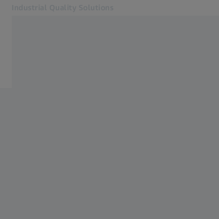
Industrial Quality Solutions
Se abrirá en otra pestaña
Industrias
Palpadores táctiles
Software
Sistemas
Servicios
Quiénes somos
Registro
Registro
Registro
Contacto
ZEISS Webshop
Páginas web ZEISS relacionadas
#HandsOnMetrology