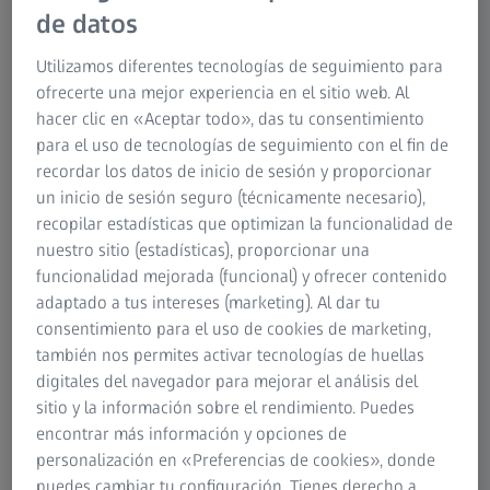
de datos
informes o integración en líneas de producción
automatizadas, ZEISS es su proveedor integral
Utilizamos diferentes tecnologías de seguimiento para
para sacar el máximo partido a sus sistemas
ofrecerte una mejor experiencia en el sitio web. Al
de medición y comprobación.
hacer clic en «Aceptar todo», das tu consentimiento
para el uso de tecnologías de seguimiento con el fin de
recordar los datos de inicio de sesión y proporcionar
Escaneo de alta velocidad con una
un inicio de sesión seguro (técnicamente necesario),
precisión inigualable
recopilar estadísticas que optimizan la funcionalidad de
nuestro sitio (estadísticas), proporcionar una
Flexibilidad multisensor en una única
funcionalidad mejorada (funcional) y ofrecer contenido
plataforma
adaptado a tus intereses (marketing). Al dar tu
consentimiento para el uso de cookies de marketing,
Aumento del rendimiento con una
también nos permites activar tecnologías de huellas
manipulación eficaz de las piezas
digitales del navegador para mejorar el análisis del
sitio y la información sobre el rendimiento. Puedes
encontrar más información y opciones de
personalización en «Preferencias de cookies», donde
puedes cambiar tu configuración. Tienes derecho a