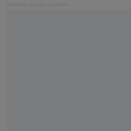
Industrial Quality Solutions
Se abrirá en otra pestaña
Industrias
ZEISS PRISMO
Software
Sistemas
Servicios
Quiénes somos
Registro
Registro
Registro
Contacto
ZEISS Webshop
Páginas web ZEISS relacionadas
#HandsOnMetrology