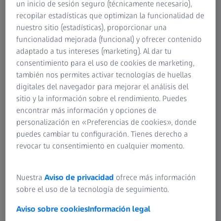
un inicio de sesión seguro (técnicamente necesario),
recopilar estadísticas que optimizan la funcionalidad de
Paquete ZEISS VAST Performance
nuestro sitio (estadísticas), proporcionar una
Para una máxima productividad
funcionalidad mejorada (funcional) y ofrecer contenido
adaptado a tus intereses (marketing). Al dar tu
El paquete ZEISS VAST Performance se compone de ZEISS
consentimiento para el uso de cookies de marketing,
VAST Navigator y ZEISS FlyScan. ZEISS VAST Navigator
también nos permites activar tecnologías de huellas
utiliza estrategias de medición generadas
digitales del navegador para mejorar el análisis del
automáticamente para acortar la trayectoria de
sitio y la información sobre el rendimiento. Puedes
desplazamiento manteniendo la precisión y seleccionando
encontrar más información y opciones de
los parámetros de escaneado óptimos. Con FlyScan se
personalización en «Preferencias de cookies», donde
pueden medir contornos interrumpidos sin pérdida de
puedes cambiar tu configuración. Tienes derecho a
velocidad ni de precisión, con una reducción del tiempo
revocar tu consentimiento en cualquier momento.
de medición de hasta el 70 % en comparación con el uso
de la programación estándar con selección de parámetros
Nuestra
Aviso de privacidad
ofrece más información
estándar.
sobre el uso de la tecnología de seguimiento.
Aviso sobre cookies
Información legal