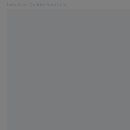
Industrial Quality Solutions
Se abrirá en otra pestaña
Industrias
Familia PRISMO
Software
Sistemas
Servicios
Quiénes somos
Registro
Registro
Registro
Contacto
ZEISS Webshop
Páginas web ZEISS relacionadas
#HandsOnMetrology