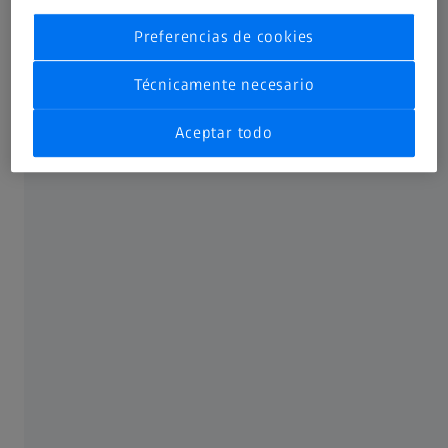
Preferencias de cookies
Técnicamente necesario
Aceptar todo
Tecnología de sistema de sensores
multiaplicación (ZEISS mass)
Máxima flexibilidad gracias a la diversidad de