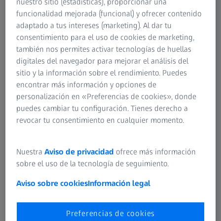
nuestro sitio (estadísticas), proporcionar una
funcionalidad mejorada (funcional) y ofrecer contenido
Madrid | 18 diciembre de 2023 | ZEISS Vision Care
adaptado a tus intereses (marketing). Al dar tu
consentimiento para el uso de cookies de marketing,
Zeiss, desde su condición de Fundación, ha asumido la
también nos permites activar tecnologías de huellas
necesidad de controlar la progresión de la miopía como
digitales del navegador para mejorar el análisis del
un desafío global y transversal en la compañía, como ha
sitio y la información sobre el rendimiento. Puedes
quedado claro en la reciente Convención Berlín 4.0, con la
encontrar más información y opciones de
destacada presencia de la profesora Padmaja
personalización en «Preferencias de cookies», donde
Sankaridurg, responsable global de este programa.
puedes cambiar tu configuración. Tienes derecho a
Ralentizar la progresión de la miopía es importante
revocar tu consentimiento en cualquier momento.
porque gran parte de lo que los niños aprenden y
experimentan les llega a través de los ojos. Más de una
década de investigación ha dado como resultado la lente
Nuestra
Aviso de privacidad
ofrece más información
ZEISS MyoCare, la primera solución ZEISS para el manejo
sobre el uso de la tecnología de seguimiento.
de la miopía, relacionada con la edad. “Nuestras nuevas
lentes aportan un enfoque responsable y eficaz para el
Aviso sobre cookies
Información legal
control de la miopía en niños, teniendo en cuenta su
edad”, señala Santiago Escandón, director de Producto y
Preferencias de cookies
Marketing de ZEISS Vision España.