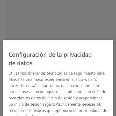
ZEISS Vision España, la Fundación Cione Ruta de la Luz y
Dentistas Sobre Ruedas han inaugurado hace unos días la
primera óptica solidaria sostenible de Missirah (Senegal).
La apertura culmina un proyecto largo y ambicioso, que ya
es el referente en materia de salud visual para una gran
población, con mucha necesidad y graves problemas
visuales.
Configuración de la privacidad
La localidad de Missirah, pertenece al distrito de
de datos
Taubacouta en la región de Fatick. Cuenta con una
población de algo más de 10 000 habitantes que, hasta
Utilizamos diferentes tecnologías de seguimiento para
ahora, carecían de un servicio de atención visual
ofrecerte una mejor experiencia en el sitio web. Al
especializada.
hacer clic en «Aceptar todo», das tu consentimiento
para el uso de tecnologías de seguimiento con el fin de
Missirah solo cuenta con un poste de salud en Santé,
recordar los datos de inicio de sesión y proporcionar
dotado con maternidad. El hospital más cercano con
un inicio de sesión seguro (técnicamente necesario),
personal médico, está en Sokone, a unos 40 kilómetros de
recopilar estadísticas que optimizan la funcionalidad de
distancia. Así, hasta la construcción y puesta en servicio de