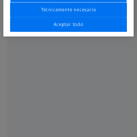
Técnicamente necesario
Aceptar todo
La inauguración, que tuvo lugar el pasado 7 de diciembre,
se convirtió en un acto de dimensión nacional en Senegal,
con presencia de autoridades políticas y sanitarias.
En representación de ZEISS Vision España estuvo presente