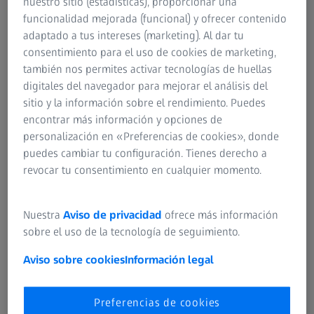
nuestro sitio (estadísticas), proporcionar una
esta óptica, el punto de salud visual más cercano estaba
funcionalidad mejorada (funcional) y ofrecer contenido
en ese hospital. Otras opciones para la población local
adaptado a tus intereses (marketing). Al dar tu
eran los desplazamientos a zonas más alejadas del país, o
consentimiento para el uso de cookies de marketing,
incluso a países vecinos como Gambia o Guinea Bisáu. A
también nos permites activar tecnologías de huellas
todos estos inconvenientes hay que sumar el elevado
digitales del navegador para mejorar el análisis del
coste económico por consulta, que muy pocos se pueden
sitio y la información sobre el rendimiento. Puedes
permitir.
encontrar más información y opciones de
personalización en «Preferencias de cookies», donde
La nueva óptica solidaria sostenible forma parte de la
puedes cambiar tu configuración. Tienes derecho a
clínica de Missirah-Senegal, un proyecto que Dentistas
revocar tu consentimiento en cualquier momento.
Sobre Ruedas, con el apoyo de diferentes aliados como
ZEISS Vision España, ha hecho crecer desde el año 2012,
hasta la realidad actual. Con este proyecto, DSR y sus
Nuestra
Aviso de privacidad
ofrece más información
aliados rompen el paradigma de que la gente sin recursos
sobre el uso de la tecnología de seguimiento.
en África no puede tener a su alcance la última tecnología,
Aviso sobre cookies
Información legal
así como la atención de prestigiosos profesionales
sanitarios.
Preferencias de cookies