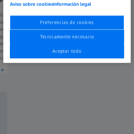
Aviso sobre cookies
Información legal
Gracias a sus innovadoras soluciones de lentes e instrumentos
optométricos que satisfacen las necesidades de los profesionales
Preferencias de cookies
de la visión y los usuarios de gafas, ZEISS recibe regularmente
galardones de la comunidad profesional, el sector óptico y los
Técnicamente necesario
expertos en marketing, ya sea por su diseño y experiencia de
usuario o por sus tecnologías y conceptos de venta. A
Aceptar todo
continuación se incluye una selección.
Más información
Pioneros en óptica oftálmica