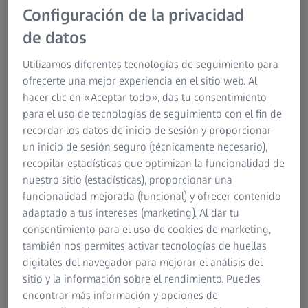
nueva generación de lentes bloqueadoras de la luz azul que abordan el uso
Configuración de la privacidad
actual de la tecnología y los medios en el contexto de la "nueva normalidad".
de datos
Utilizamos diferentes tecnologías de seguimiento para
ofrecerte una mejor experiencia en el sitio web. Al
El momento adecuado para introducir una
hacer clic en «Aceptar todo», das tu consentimiento
nueva solución de protección contra la luz
para el uso de tecnologías de seguimiento con el fin de
azul
recordar los datos de inicio de sesión y proporcionar
un inicio de sesión seguro (técnicamente necesario),
Especialmente las oficinas en casa o los entornos de
recopilar estadísticas que optimizan la funcionalidad de
teletrabajo (una rutina diaria para millones de personas
nuestro sitio (estadísticas), proporcionar una
en todo el mundo) las videoconferencias con compañeros,
funcionalidad mejorada (funcional) y ofrecer contenido
las conferencias online o el telestudio plantean grandes
adaptado a tus intereses (marketing). Al dar tu
desafíos a los ojos. Se ha disparado el uso de dispositivos
consentimiento para el uso de cookies de marketing,
digitales y se pasa más tiempo en casa expuestos a
también nos permites activar tecnologías de huellas
moderna iluminación LED. Una encuesta global realizada
digitales del navegador para mejorar el análisis del
en marzo de 2020 demostró que la pandemia influye
sitio y la información sobre el rendimiento. Puedes
directamente en el consumo de productos digitales en
encontrar más información y opciones de
casa. Según esa encuesta, el 44 por ciento de los