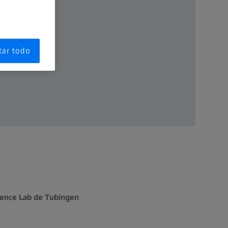
tar todo
cience Lab de Tubingen