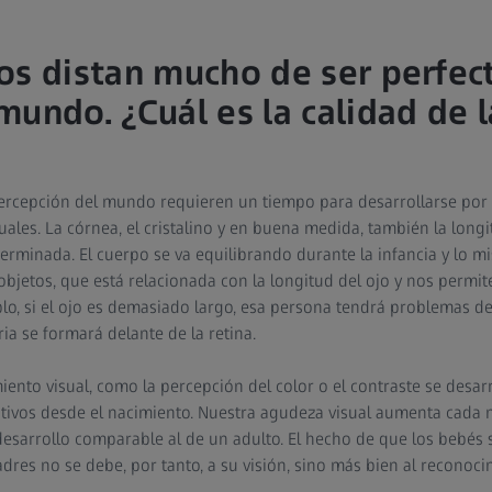
os distan mucho de ser perfec
undo. ¿Cuál es la calidad de l
percepción del mundo requieren un tiempo para desarrollarse por
uales. La córnea, el cristalino y en buena medida, también la long
rminada. El cuerpo se va equilibrando durante la infancia y lo m
bjetos, que está relacionada con la longitud del ojo y nos permite
plo, si el ojo es demasiado largo, esa persona tendrá problemas d
ria se formará delante de la retina.
ento visual, como la percepción del color o el contraste se desarr
ativos desde el nacimiento. Nuestra agudeza visual aumenta cada m
desarrollo comparable al de un adulto. El hecho de que los bebés 
dres no se debe, por tanto, a su visión, sino más bien al reconocim