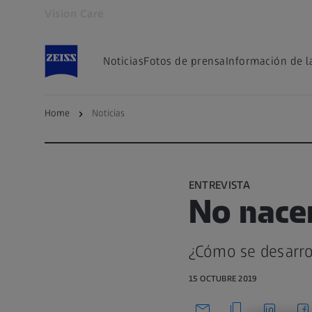
Vision Care
Se abrirá en otra pestaña
Noticias
Fotos de prensa
Información de 
Home
Noticias
Volver a la página principal
ENTREVISTA
No nacem
¿Cómo se desarrol
15 OCTUBRE 2019