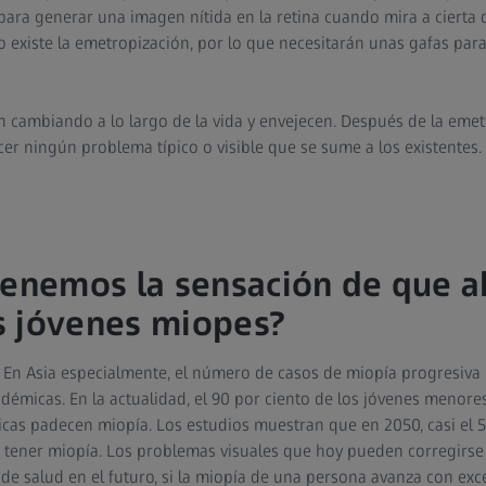
para generar una imagen nítida en la retina cuando mira a cierta d
o existe la emetropización, por lo que necesitarán unas gafas para
n cambiando a lo largo de la vida y envejecen. Después de la emet
cer ningún problema típico o visible que se sume a los existentes.
tenemos la sensación de que a
s jóvenes miopes?
. En Asia especialmente, el número de casos de miopía progresiv
démicas. En la actualidad, el 90 por ciento de los jóvenes menore
cas padecen miopía. Los estudios muestran que en 2050, casi el 5
 tener miopía. Los problemas visuales que hoy pueden corregirse
e salud en el futuro, si la miopía de una persona avanza con exces