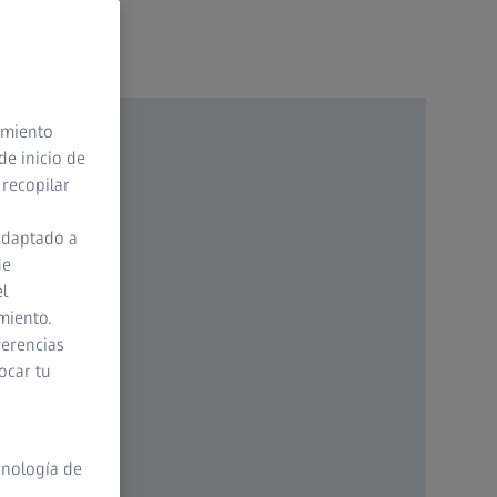
timiento
de inicio de
 recopilar
adaptado a
de
el
miento.
ferencias
ocar tu
cnología de