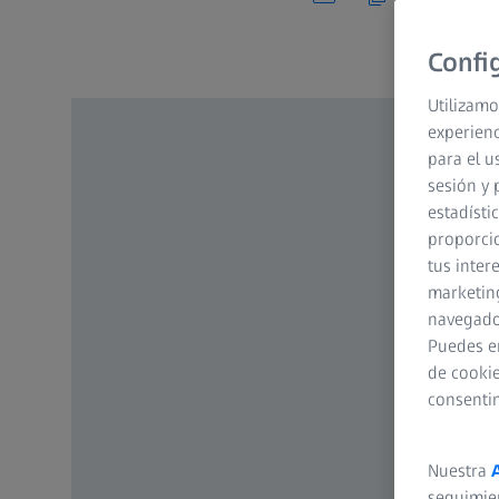
Confi
Utilizamo
experienc
para el u
sesión y 
estadísti
proporcio
tus inter
marketing
navegador
Puedes e
de cookie
consenti
Nuestra
seguimie