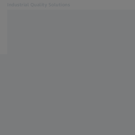
Industrial Quality Solutions
Se abrirá en otra pestaña
Industrias
Motor aéreo
Software
Sistemas
Servicios
Quiénes somos
Registro
Registro
Registro
Contacto
ZEISS Webshop
Páginas web ZEISS relacionadas
#HandsOnMetrology