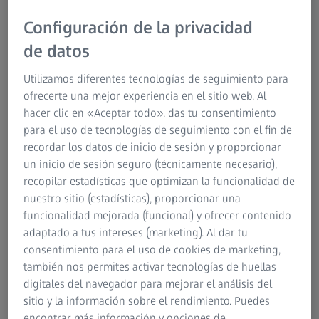
fundamentales de los motores de las aeronaves modernas
Configuración de la privacidad
y ponen de manifiesto la complejidad de la ingeniería.
de datos
Estos álabes transforman los gases calientes en potencia y
empuje, lo que subraya la importancia de la calidad y el
Utilizamos diferentes tecnologías de seguimiento para
diseño de los álabes. Un solo álabe civil HP puede
ofrecerte una mejor experiencia en el sitio web. Al
producir diez veces más energía que un pequeño carro
hacer clic en «Aceptar todo», das tu consentimiento
familiar. Dado que estos álabes trabajan en condiciones de
para el uso de tecnologías de seguimiento con el fin de
sobrecalentamiento y presurización, deben construirse
recordar los datos de inicio de sesión y proporcionar
con precisión, diseñarse a la perfección e inspeccionarse
un inicio de sesión seguro (técnicamente necesario),
rigurosamente.
recopilar estadísticas que optimizan la funcionalidad de
nuestro sitio (estadísticas), proporcionar una
funcionalidad mejorada (funcional) y ofrecer contenido
adaptado a tus intereses (marketing). Al dar tu
consentimiento para el uso de cookies de marketing,
Soluciones de álabes de turbina de ZEISS
también nos permites activar tecnologías de huellas
para la industria aeroespacial
digitales del navegador para mejorar el análisis del
Los álabes de las turbinas se modifican continuamente para
sitio y la información sobre el rendimiento. Puedes
mejorar su rendimiento, durabilidad y eficiencia en el
encontrar más información y opciones de