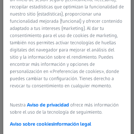
recopilar estadísticas que optimizan la funcionalidad de
Pero el camino fue largo. Cuando se determinó el objetivo
nuestro sitio (estadísticas), proporcionar una
de enviar a un hombre a la luna y regresar a salvo a la
funcionalidad mejorada (funcional) y ofrecer contenido
tierra, muchas personas ayudaron a hacer realidad este
adaptado a tus intereses (marketing). Al dar tu
sueño de la humanidad. Se involucraron miles de
consentimiento para el uso de cookies de marketing,
ingenieros y técnicos de todas las disciplinas y países.
también nos permites activar tecnologías de huellas
ZEISS también formó parte del desafío. Las imágenes
digitales del navegador para mejorar el análisis del
icónicas de este logro monumental se tomaron con
sitio y la información sobre el rendimiento. Puedes
objetivos y cámaras ZEISS, especialmente diseñadas para
encontrar más información y opciones de
el espacio.
personalización en «Preferencias de cookies», donde
puedes cambiar tu configuración. Tienes derecho a
En las primeras misiones espaciales, los astronautas
revocar tu consentimiento en cualquier momento.
probaron con cámaras convencionales. Convencida de la
importancia que iba a tener documentar gráficamente
cada expedición, la NASA buscó las mejores cámaras y las
Nuestra
Aviso de privacidad
ofrece más información
mejores lentes. Buscó a ZEISS, marca líder en óptica de
sobre el uso de la tecnología de seguimiento.
precisión con más de 170 años de historia a sus espaldas,
Aviso sobre cookies
Información legal
para fotografiar el espacio y para fotografiar en el espacio.