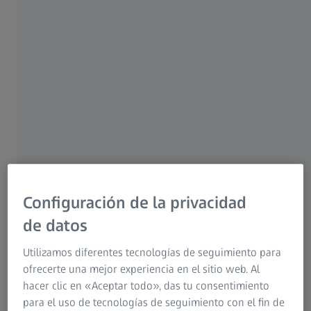
tus lentes transparentes.
Mejor visión de cerca y de lejos, con una
óptica adaptada a tus necesidades.
Configuración de la privacidad
Lentes finas y ligeras: estilo y confort
de datos
asegurados.
Utilizamos diferentes tecnologías de seguimiento para
ofrecerte una mejor experiencia en el sitio web. Al
hacer clic en «Aceptar todo», das tu consentimiento
Más allá de los básicos.
para el uso de tecnologías de seguimiento con el fin de