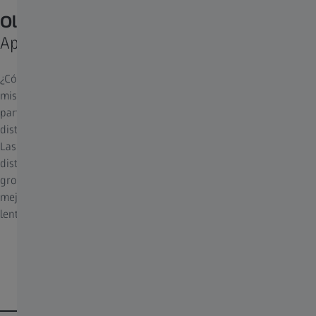
Olvídate de que estás utilizando gafas.
Apuesta por la óptica prémium.
¿Cómo puede una lente monofocal ser mejor que otra si tienen la
misma graduación? La respuesta está en su diseño óptico y en la
parte de la lente a través de la cual tendrás una visión nítida sin
distorsiones.
Las lentes premium ofrecen más puntos de personalización: las
distorsiones laterales pueden minimizarse sin comprometer su
grosor y peso. Una óptica de primera clase no solo te hará ver
mejor, sino que también te verás y te sentirás mejor con unas
lentes finas y ligeras.
¿Alguna pregunta?