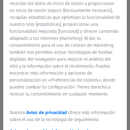
Puede que las monofocales sean las lentes más
recordar los datos de inicio de sesión y proporcionar
comunes, pero pueden optimizarse para
un inicio de sesión seguro (técnicamente necesario),
recopilar estadísticas que optimizan la funcionalidad de
adaptarse a tus necesidades. Ve con nitidez a
nuestro sitio (estadísticas), proporcionar una
través de una zona más amplia de tus lentes
funcionalidad mejorada (funcional) y ofrecer contenido
monofocales ZEISS.
adaptado a tus intereses (marketing). Al dar tu
consentimiento para el uso de cookies de marketing,
también nos permites activar tecnologías de huellas
digitales del navegador para mejorar el análisis del
Explora tus opciones de lentes ZEISS,
sitio y la información sobre el rendimiento. Puedes
tanto de cerca como de lejos.
encontrar más información y opciones de
personalización en «Preferencias de cookies», donde
puedes cambiar tu configuración. Tienes derecho a
revocar tu consentimiento en cualquier momento.
ew
ZEISS SmartLife
Nuestra
Aviso de privacidad
ofrece más información
sobre el uso de la tecnología de seguimiento.