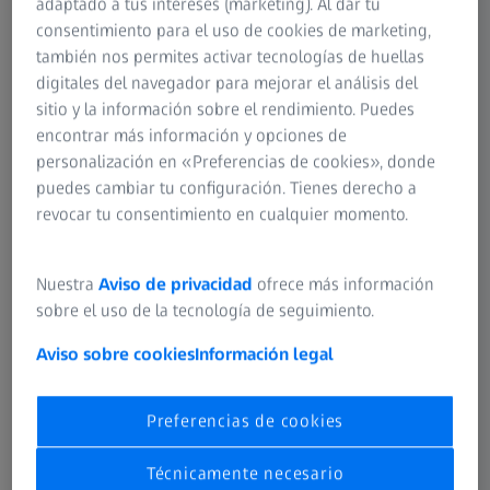
adaptado a tus intereses (marketing). Al dar tu
consentimiento para el uso de cookies de marketing,
también nos permites activar tecnologías de huellas
Encuentra las lentes perfectas.
digitales del navegador para mejorar el análisis del
sitio y la información sobre el rendimiento. Puedes
Explora las lentes, tecnologías y tratamientos
encontrar más información y opciones de
de ZEISS para crear tu solución de visión única.
personalización en «Preferencias de cookies», donde
puedes cambiar tu configuración. Tienes derecho a
Explora las lentes ZEISS
revocar tu consentimiento en cualquier momento.
Nuestra
Aviso de privacidad
ofrece más información
sobre el uso de la tecnología de seguimiento.
COMPRENDER TU VISIÓN
Gafas y ojos de la A a ZEISS.
Aviso sobre cookies
Información legal
Opiniones de expertos y artículos a tu
alcance.
Preferencias de cookies
Técnicamente necesario