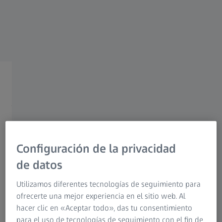
ZEISS FOTOGRAFÍA
Objetivos ZEISS para
videografía
Lleve su creación videográfica
a un nivel más alto.
Configuración de la privacidad
de datos
Utilizamos diferentes tecnologías de seguimiento para
ofrecerte una mejor experiencia en el sitio web. Al
hacer clic en «Aceptar todo», das tu consentimiento
Las familias de objetivos ZEISS Otus, ZEISS Milvus y ZEISS
para el uso de tecnologías de seguimiento con el fin de