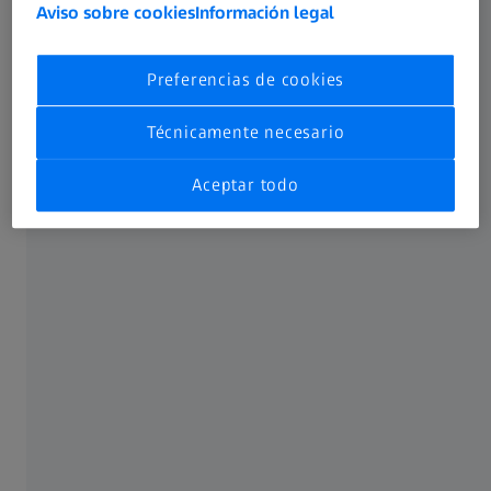
Aviso sobre cookies
Información legal
Preferencias de cookies
FÍA ZEISS
OBJETIVOS DE VIDEOGRAFÍA ZEIS
Técnicamente necesario
S Otus
Objetivos ZEISS Mil
ste inigualables.
Rendimiento óptimo 
Aceptar todo
para todas las distanci