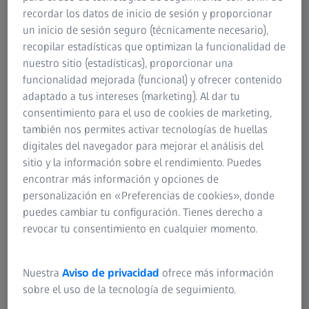
Loxia están diseñadas por expertos para satisfacer las
recordar los datos de inicio de sesión y proporcionar
necesidades tanto de fotógrafos como de videógrafos.
un inicio de sesión seguro (técnicamente necesario),
Conocidos por su excepcional calidad de imagen y
recopilar estadísticas que optimizan la funcionalidad de
atención al detalle, estos objetivos ofrecen una estética
nuestro sitio (estadísticas), proporcionar una
visual única e impresionante. Son ideales para las
funcionalidad mejorada (funcional) y ofrecer contenido
populares cámaras de vídeo 4K y tienen un precio que se
adaptado a tus intereses (marketing). Al dar tu
adapta al presupuesto de los cineastas independientes.
consentimiento para el uso de cookies de marketing,
también nos permites activar tecnologías de huellas
Con una ingeniería precisa y materiales de alta calidad,
digitales del navegador para mejorar el análisis del
estos objetivos garantizan un rendimiento excepcional
sitio y la información sobre el rendimiento. Puedes
tanto para proyectos profesionales como creativos. Ya sea
encontrar más información y opciones de
para capturar paisajes impresionantes o escenas
personalización en «Preferencias de cookies», donde
cinematográficas dinámicas, ofrecen la flexibilidad y la
puedes cambiar tu configuración. Tienes derecho a
calidad necesarias para diversas aplicaciones. Su
revocar tu consentimiento en cualquier momento.
versatilidad y fiabilidad los convierten en herramientas
esenciales para cualquier persona del sector de los
medios audiovisuales, ya que mejoran tanto los aspectos
Nuestra
Aviso de privacidad
ofrece más información
artísticos como técnicos de la producción.
sobre el uso de la tecnología de seguimiento.