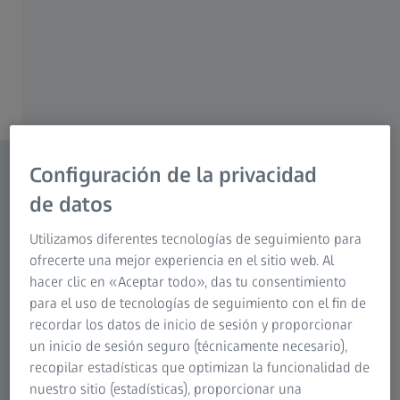
ZEISS Milvus Lenses for Videography
Configuración de la privacidad
de datos
Utilizamos diferentes tecnologías de seguimiento para
ofrecerte una mejor experiencia en el sitio web. Al
hacer clic en «Aceptar todo», das tu consentimiento
para el uso de tecnologías de seguimiento con el fin de
recordar los datos de inicio de sesión y proporcionar
un inicio de sesión seguro (técnicamente necesario),
recopilar estadísticas que optimizan la funcionalidad de
nuestro sitio (estadísticas), proporcionar una