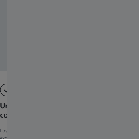
Un producto duradero con protección
contra las influencias ambientales
Los objetivos Milvus de ZEISS no solo convencen por su
excelencia visual y háptica, sino también por sus cualidades