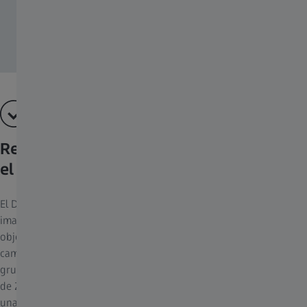
Rendimiento de imagen estable en todo
el rango de enfoque
El Diseño de Elementos Flotantes brinda un alto rendimiento de
imagen constante en el plano focal; desde la mínima distancia de
objeto hasta el infinito. Esto es posible gracias a la distancia axial
cambiante entre los distintos elementos de los objetivos o
grupos de elementos. El diseño mecánico de los objetivos Milvus
de ZEISS es muy complejo y la mano de obra tiene que actuar con
una exactitud extrema – Dos especialidades de ZEISS.