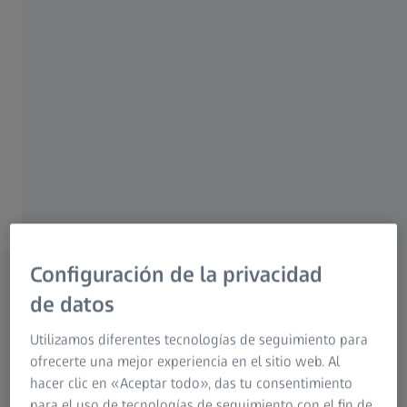
Los Objetivos Milvus de ZEISS le impresionarán por su
excelente rendimiento de imagen constante en todas las
distancias focales, independientemente de si se utilizan
para retratos, paisajes, eventos u otros tipos de Fotografia.
Los Objetivos Milvus de ZEISS han sido optimizados para
cámaras de alta resolución. Sea cual sea la aplicación, su
enfoque manual preciso garantiza que los Objetivos
Milvus de ZEISS sean las herramientas perfectas para
poner en práctica su creatividad.
Configuración de la privacidad
de datos
Modelos disponibles
Utilizamos diferentes tecnologías de seguimiento para
ofrecerte una mejor experiencia en el sitio web. Al
Objetivos ZEISS Milvus
hacer clic en «Aceptar todo», das tu consentimiento
para el uso de tecnologías de seguimiento con el fin de