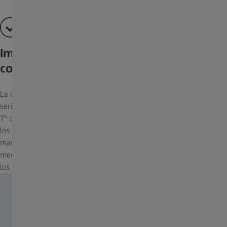
Imágenes excelentes, incluso en
condiciones lumínicas difíciles
La extraordinaria reducción de luz lateral es posible gracias a una
serie de medidas combinadas a la perfección. Además de la capa
T* de ZEISS, se aplica una laca especial totalmente negra a todos
los bordes de los objetivos mediante un complejo proceso
manual. Se han integrado trampas de luz en los componentes
mecánicos y se han diseñado superficies específicas para evitar
los reflejos.