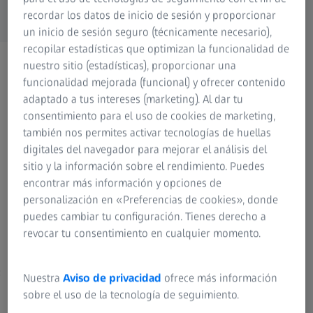
recordar los datos de inicio de sesión y proporcionar
un inicio de sesión seguro (técnicamente necesario),
recopilar estadísticas que optimizan la funcionalidad de
nuestro sitio (estadísticas), proporcionar una
funcionalidad mejorada (funcional) y ofrecer contenido
adaptado a tus intereses (marketing). Al dar tu
consentimiento para el uso de cookies de marketing,
también nos permites activar tecnologías de huellas
digitales del navegador para mejorar el análisis del
sitio y la información sobre el rendimiento. Puedes
encontrar más información y opciones de
personalización en «Preferencias de cookies», donde
puedes cambiar tu configuración. Tienes derecho a
revocar tu consentimiento en cualquier momento.
Milvus 2/35
Milvus 
:
Distancia de trabajo libre:
Distanci
Nuestra
Aviso de privacidad
ofrece más información
0,18 m (7.09") - ∞
0,34 m (
sobre el uso de la tecnología de seguimiento.
Ángulo de rotación:
Ángulo 