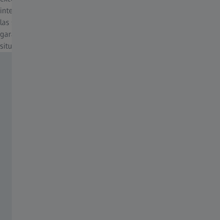
interiores. Los sellos especiales de protección contra el polvo y
las salpicaduras amplían el potencial creativo del fotógrafo
garantizando la fiabilidad funcional del sistema incluso en
situaciones ambientales difíciles.