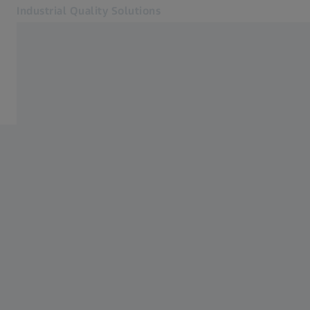
Industrial Quality Solutions
Se abrirá en otra pestaña
Industrias
ZEISS INSPECT X-Ray
Software
Sistemas
Servicios
Quiénes somos
Registro
Registro
Registro
Contacto
ZEISS Webshop
Páginas web ZEISS relacionadas
#HandsOnMetrology