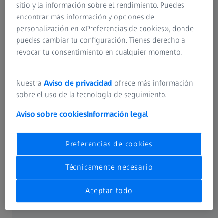
sitio y la información sobre el rendimiento. Puedes
encontrar más información y opciones de
personalización en «Preferencias de cookies», donde
puedes cambiar tu configuración. Tienes derecho a
revocar tu consentimiento en cualquier momento.
Exporte vistas de sección como videos o
pilas de imágenes
Nuestra
Aviso de privacidad
ofrece más información
Comparta fácilmente los resultados de la inspección
sobre el uso de la tecnología de seguimiento.
exportando vistas de secciones como videos o conjunto de
Aviso sobre cookies
Información legal
imágenes. Capture datos de volumen, defectos,
geometrías o superficies en una vista de sección elegida y
expórtelos en formatos como MP4, PNG o TIFF. Esto
Preferencias de cookies
simplifica el intercambio de informes, permitiendo a los
destinatarios ver los resultados sin necesidad de software
Técnicamente necesario
especializado o grandes conjuntos de datos.
Aceptar todo