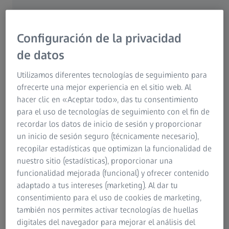
Optimice las inspecciones visuales sin esfuerzo. Con un
Configuración de la privacidad
solo clic, ajusta automáticamente el brillo y el contraste de
un área seleccionada en imágenes multivista. Esta función
de datos
intuitiva mejora la visualización, especialmente en el caso
de conjuntos de datos multimaterial, garantizando
Utilizamos diferentes tecnologías de seguimiento para
evaluaciones precisas y eficaces de la calidad de la
ofrecerte una mejor experiencia en el sitio web. Al
tomografía computarizada.
hacer clic en «Aceptar todo», das tu consentimiento
para el uso de tecnologías de seguimiento con el fin de
recordar los datos de inicio de sesión y proporcionar
un inicio de sesión seguro (técnicamente necesario),
recopilar estadísticas que optimizan la funcionalidad de
nuestro sitio (estadísticas), proporcionar una
funcionalidad mejorada (funcional) y ofrecer contenido
adaptado a tus intereses (marketing). Al dar tu
consentimiento para el uso de cookies de marketing,
también nos permites activar tecnologías de huellas
digitales del navegador para mejorar el análisis del