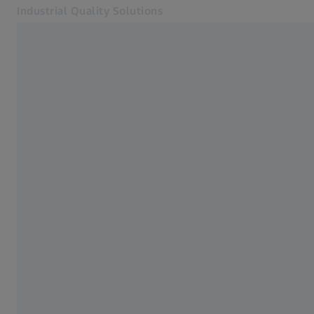
Industrial Quality Solutions
Se abrirá en otra pestaña
Industrias
Integración de la automatización
Software
Sistemas
Servicios
Quiénes somos
Registro
Registro
Registro
Contacto
ZEISS Webshop
Páginas web ZEISS relacionadas
#HandsOnMetrology