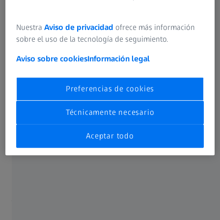
Nuestra
Aviso de privacidad
ofrece más información
sobre el uso de la tecnología de seguimiento.
Aviso sobre cookies
Información legal
Preferencias de cookies
Interfaz de automatización
Automatización sencilla de MMC y accesorios
Técnicamente necesario
Aceptar todo
La interfaz de automatización de ZEISS le permite
automatizar fácilmente su máquina de medición sin
ningún esfuerzo de ingeniería. Tanto si necesita la
asistencia de un operario mediante un escáner manual
como aplicaciones de medición totalmente automatizadas
junto con la carga de robots, todo puede conseguirse
mediante una sencilla configuración. Gracias a la